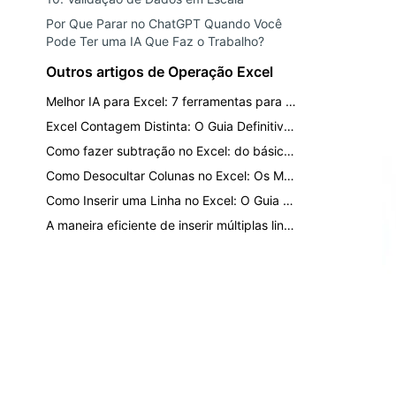
Por Que Parar no ChatGPT Quando Você
Pode Ter uma IA Que Faz o Trabalho?
Outros artigos de Operação Excel
Melhor IA para Excel: 7 ferramentas para análise, fórmulas, dashboards e relatórios
Excel Contagem Distinta: O Guia Definitivo para Contar Valores Únicos
Como fazer subtração no Excel: do básico ao IA de um clique
Como Desocultar Colunas no Excel: Os Métodos Mais Rápidos para Cada Situação
Como Inserir uma Linha no Excel: O Guia Definitivo para Formatação Mais Rápida
A maneira eficiente de inserir múltiplas linhas e colunas sem quebrar seus dados