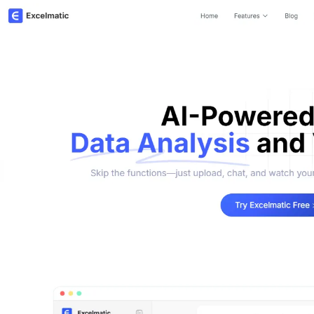
Gerencie pipeline, metas, previsões e
Prompts úteis para análise, relatórios e
receita.
limpeza de dados.
Projeto
Comunidade
Controle marcos, responsáveis,
Participe das discussões, faça
entregas e estado.
perguntas e aprenda com outros
utilizadores.
Análises
Início rápido
Dashboards, revisões de KPI e análises
recorrentes.
Onboarding rápido para novos
utilizadores e equipas.