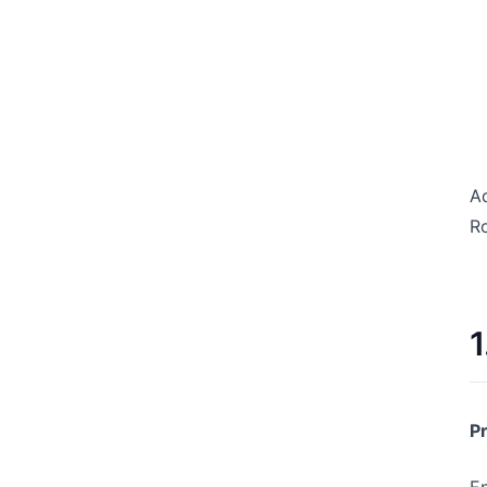
A
Ro
P
E