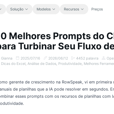
Solução
Modelos
Recursos
Preços
10 Melhores Prompts do C
Tudo
Blog
para Turbinar Seu Fluxo d
Explore todos os modelos de planilha
Atualizações do produto, exemplos e
prontos para usar.
ideias de workflow.
Gianna
2025/07/16
2026/06/12
4452
palavra
Ope
Finanças
Guias
Dicas do Excel
,
Análise de Dados
,
Produtividade
,
Melhores Ferramen
Orçamentos, previsões, relatórios e
Tutoriais passo a passo para trabalhos
análise financeira.
reais com planilhas.
omo gerente de crescimento na RowSpeak, vi em primeira 
Operações
Documentação
nuais de planilhas que a IA pode resolver em segundos. E
Acompanhe fluxos, handoffs,
Documentação principal, configuração e
ombinar esses prompts com os recursos de planilhas com 
planeamento e execução.
referências de uso.
odutividade.
Vendas
Biblioteca de prompts