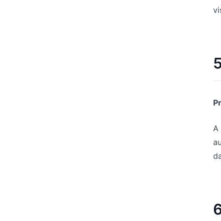
vi
5
P
A
au
d
6