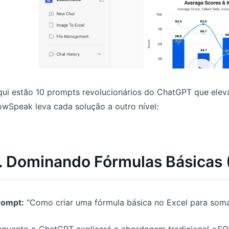
qui estão 10 prompts revolucionários do ChatGPT que elev
wSpeak leva cada solução a outro nível:
1. Dominando Fórmulas Básica
rompt:
"Como criar uma fórmula básica no Excel para soma
nquanto o ChatGPT explicará a abordagem tradicional =SO