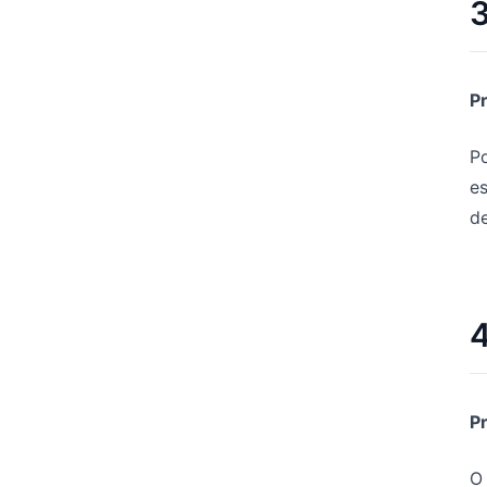
3
P
P
e
d
4
P
O