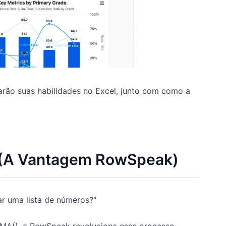
arão suas habilidades no Excel, junto com como a
s (A Vantagem RowSpeak)
r uma lista de números?"
MA(), a RowSpeak revoluciona esse processo.