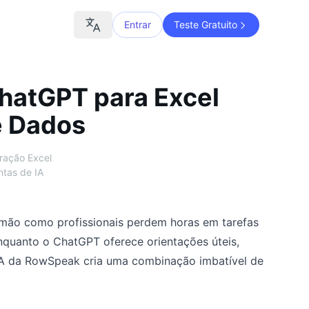
Entrar
Teste Gratuito
hatGPT para Excel
e Dados
ração Excel
tas de IA
mão como profissionais perdem horas em tarefas
nquanto o ChatGPT oferece orientações úteis,
IA da RowSpeak cria uma combinação imbatível de