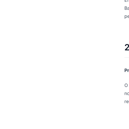
Ba
pe
2
P
O
no
re