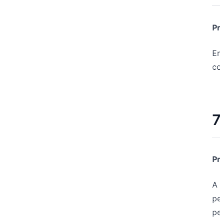
P
E
co
7
P
A 
pe
pe