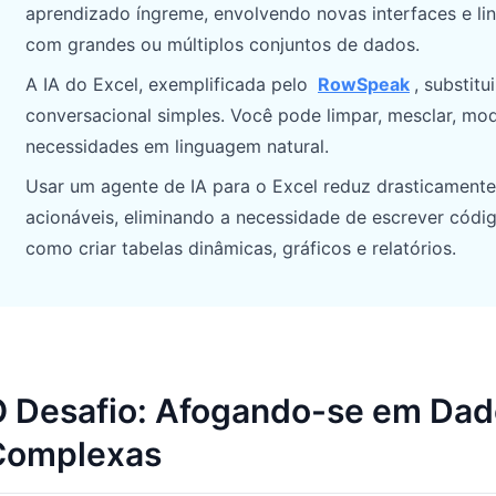
aprendizado íngreme, envolvendo novas interfaces e l
Gerencie pipeline, metas, previsões e
Prompts úteis para análise, relatórios e
com grandes ou múltiplos conjuntos de dados.
receita.
limpeza de dados.
A IA do Excel, exemplificada pelo
RowSpeak
, substit
Projeto
Comunidade
conversacional simples. Você pode limpar, mesclar, mo
Controle marcos, responsáveis,
Participe das discussões, faça
necessidades em linguagem natural.
entregas e estado.
perguntas e aprenda com outros
utilizadores.
Usar um agente de IA para o Excel reduz drasticamente 
Análises
acionáveis, eliminando a necessidade de escrever cód
Início rápido
Dashboards, revisões de KPI e análises
como criar tabelas dinâmicas, gráficos e relatórios.
recorrentes.
Onboarding rápido para novos
utilizadores e equipas.
 Desafio: Afogando-se em Dad
Complexas