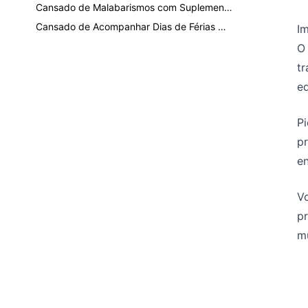
Cansado de Malabarismos com Suplementos do Excel? Aqui Está a Alternativa Tudo-em-Um de IA
Cansado de Acompanhar Dias de Férias Manualmente? Automatize Seu Rastreador de Férias no Excel com IA
Im
O
t
eq
Pi
p
en
Vo
p
m