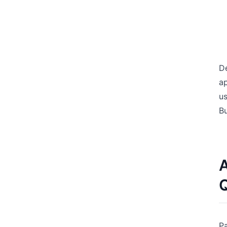
De
a
u
Bu
A
Q
Pa