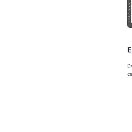
E
De
c