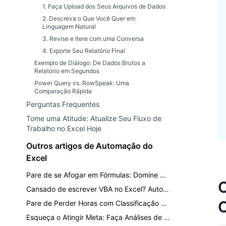
1. Faça Upload dos Seus Arquivos de Dados
2. Descreva o Que Você Quer em
Linguagem Natural
3. Revise e Itere com uma Conversa
4. Exporte Seu Relatório Final
Exemplo de Diálogo: De Dados Brutos a
Relatório em Segundos
Power Query vs. RowSpeak: Uma
Comparação Rápida
Perguntas Frequentes
Tome uma Atitude: Atualize Seu Fluxo de
Trabalho no Excel Hoje
Outros artigos de Automação do
Excel
Pare de se Afogar em Fórmulas: Domine Habilidades de Excel em Alta Demanda com AI
O
Cansado de escrever VBA no Excel? Automatize suas tarefas com IA.
Pare de Perder Horas com Classificação Personalizada no Excel: Um Método Mais Rápido com IA
Esqueça o Atingir Meta: Faça Análises de Hipóteses no Excel com IA