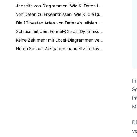
Jenseits von Diagrammen: Wie KI Daten in fesselnde Geschäftsgeschichten verwandelt, die Entscheidungen vorantreiben
Von Daten zu Erkenntnissen: Wie KI die Diagrammerstellung von 3 Stunden auf 30 Sekunden reduziert
Die 12 besten Arten von Datenvisualisierungen, die jeder Profi kennen sollte
Schluss mit dem Formel-Chaos: Dynamische Excel-Diagramme sofort mit KI erstellen
Keine Zeit mehr mit Excel-Diagrammen verschwenden: Sofort mit KI erstellen
Hören Sie auf, Ausgaben manuell zu erfassen: Erstellen Sie einen automatisierten Budgetbericht mit Excel AI
I
Se
in
Mi
Di
ve