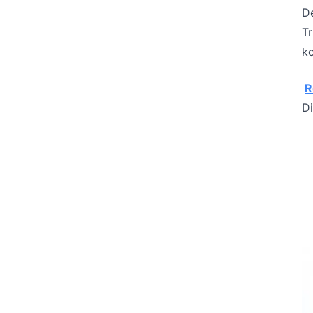
De
Tr
k
R
Di