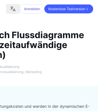
Anmelden
Kostenlose Testversion
isch Flussdiagramme
 zeitaufwändige
n)
sualisierung
nvisualisierung
,
Marketing
rtungskosten und werden in der dynamischen E-