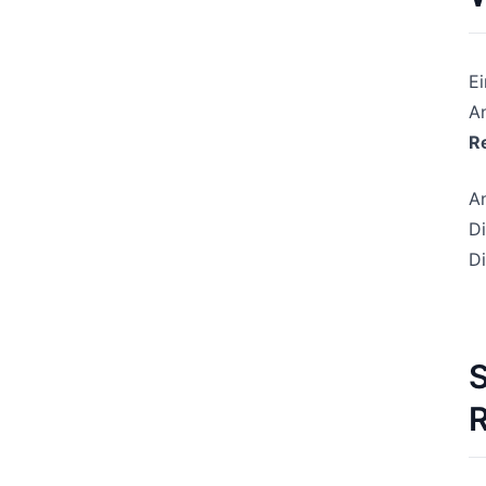
E
An
R
An
Di
Di
S