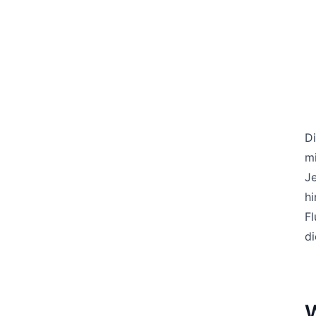
D
mi
Je
hi
F
di
W