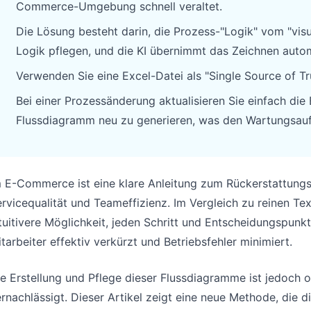
Commerce-Umgebung schnell veraltet.
Pipelines, Ziele, Forecasts und Umsatz
Nützliche Prompts für Analyse,
nachverfolgen.
Reporting und Bereinigung.
Die Lösung besteht darin, die Prozess-"Logik" vom "visu
Logik pflegen, und die KI übernimmt das Zeichnen auto
Projekt
Community
Verwenden Sie eine Excel-Datei als "Single Source of T
Meilensteine, Verantwortliche,
Diskutieren, Fragen stellen und von
Lieferung und Status verwalten.
anderen Nutzern lernen.
Bei einer Prozessänderung aktualisieren Sie einfach die
Flussdiagramm neu zu generieren, was den Wartungsauf
Analysen
Schnellstart
Dashboards, KPI-Reviews und
Schneller Einstieg für neue Nutzer und
wiederkehrende Business-Insights.
Teams.
m E-Commerce ist eine klare Anleitung zum Rückerstattung
rvicequalität und Teameffizienz. Im Vergleich zu reinen 
tuitivere Möglichkeit, jeden Schritt und Entscheidungspunkt
tarbeiter effektiv verkürzt und Betriebsfehler minimiert.
e Erstellung und Pflege dieser Flussdiagramme ist jedoch o
rnachlässigt. Dieser Artikel zeigt eine neue Methode, die di