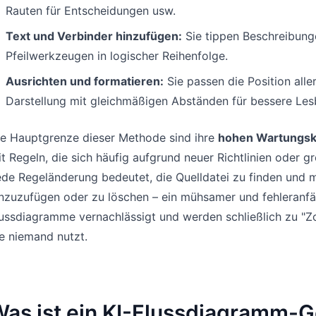
Rauten für Entscheidungen usw.
Text und Verbinder hinzufügen:
Sie tippen Beschreibunge
Pfeilwerkzeugen in logischer Reihenfolge.
Ausrichten und formatieren:
Sie passen die Position alle
Darstellung mit gleichmäßigen Abständen für bessere Lesb
ie Hauptgrenze dieser Methode sind ihre
hohen Wartungsk
t Regeln, die sich häufig aufgrund neuer Richtlinien oder g
de Regeländerung bedeutet, die Quelldatei zu finden und 
nzuzufügen oder zu löschen – ein mühsamer und fehleranfäl
lussdiagramme vernachlässigt und werden schließlich zu "
e niemand nutzt.
as ist ein KI-Flussdiagramm-G