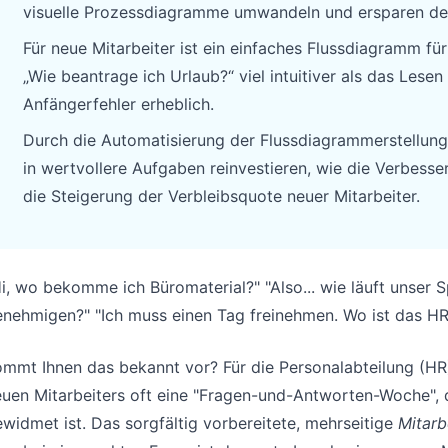
visuelle Prozessdiagramme umwandeln und ersparen der
Pipelines, Ziele, Forecasts und Umsatz
Nützliche Prompts für Analyse,
nachverfolgen.
Reporting und Bereinigung.
Für neue Mitarbeiter ist ein einfaches Flussdiagramm fü
„Wie beantrage ich Urlaub?“ viel intuitiver als das Lese
Projekt
Community
Anfängerfehler erheblich.
Meilensteine, Verantwortliche,
Diskutieren, Fragen stellen und von
Durch die Automatisierung der Flussdiagrammerstellung
Lieferung und Status verwalten.
anderen Nutzern lernen.
in wertvollere Aufgaben reinvestieren, wie die Verbes
Analysen
Schnellstart
die Steigerung der Verbleibsquote neuer Mitarbeiter.
Dashboards, KPI-Reviews und
Schneller Einstieg für neue Nutzer und
wiederkehrende Business-Insights.
Teams.
i, wo bekomme ich Büromaterial?" "Also... wie läuft unse
enehmigen?" "Ich muss einen Tag freinehmen. Wo ist das H
mmt Ihnen das bekannt vor? Für die Personalabteilung (HR) 
euen Mitarbeiters oft eine "Fragen-und-Antworten-Woche",
widmet ist. Das sorgfältig vorbereitete, mehrseitige
Mitarb