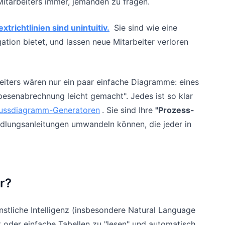
 Mitarbeiters immer, jemanden zu fragen.
extrichtlinien sind unintuitiv.
Sie sind wie eine
gation bietet, und lassen neue Mitarbeiter verloren
beiters wären nur ein paar einfache Diagramme: eines
pesenabrechnung leicht gemacht". Jedes ist so klar
lussdiagramm-Generatoren
. Sie sind Ihre
"Prozess-
andlungsanleitungen umwandeln können, die jeder in
r?
nstliche Intelligenz (insbesondere Natural Language
oder einfache Tabellen zu "lesen" und automatisch