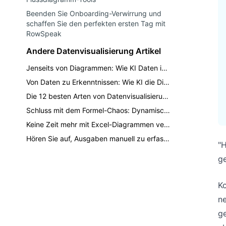
Beenden Sie Onboarding-Verwirrung und
schaffen Sie den perfekten ersten Tag mit
RowSpeak
Andere Datenvisualisierung Artikel
Jenseits von Diagrammen: Wie KI Daten in fesselnde Geschäftsgeschichten verwandelt, die Entscheidungen vorantreiben
Von Daten zu Erkenntnissen: Wie KI die Diagrammerstellung von 3 Stunden auf 30 Sekunden reduziert
Die 12 besten Arten von Datenvisualisierungen, die jeder Profi kennen sollte
Schluss mit dem Formel-Chaos: Dynamische Excel-Diagramme sofort mit KI erstellen
Keine Zeit mehr mit Excel-Diagrammen verschwenden: Sofort mit KI erstellen
Hören Sie auf, Ausgaben manuell zu erfassen: Erstellen Sie einen automatisierten Budgetbericht mit Excel AI
"H
g
Ko
n
ge