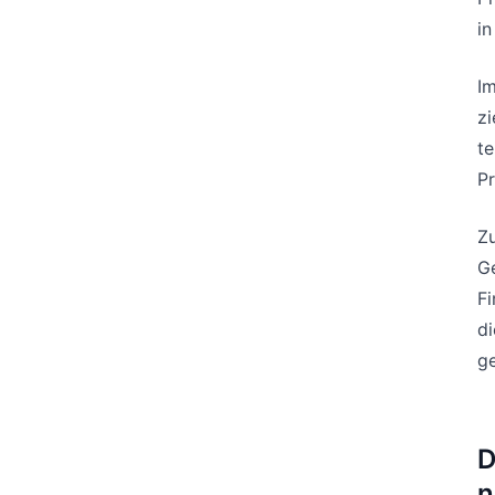
in
Im
zi
te
Pr
Zu
G
Fi
di
ge
D
n