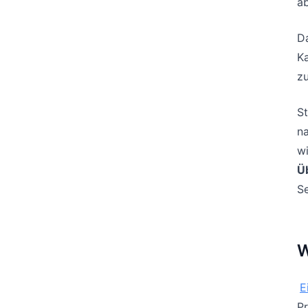
ab
Da
Ka
zu
St
na
wi
Ü
S
W
E
Pr