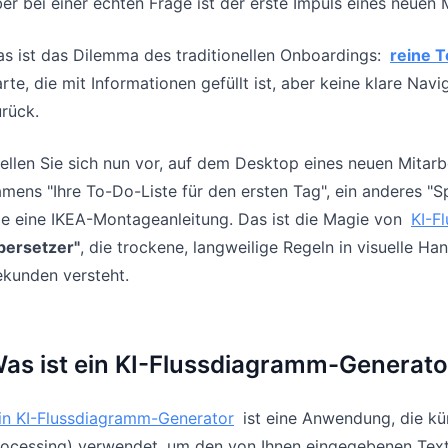
er bei einer echten Frage ist der erste Impuls eines neuen
s ist das Dilemma des traditionellen Onboardings:
reine T
rte, die mit Informationen gefüllt ist, aber keine klare Navi
rück.
ellen Sie sich nun vor, auf dem Desktop eines neuen Mitar
mens "Ihre To-Do-Liste für den ersten Tag", ein anderes "S
e eine IKEA-Montageanleitung. Das ist die Magie von
KI-F
bersetzer"
, die trockene, langweilige Regeln in visuelle H
ekunden versteht.
as ist ein KI-Flussdiagramm-Generato
in KI-Flussdiagramm-Generator
ist eine Anwendung, die kü
ocessing) verwendet, um den von Ihnen eingegebenen Text 