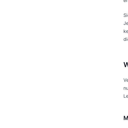
en
Si
Je
ke
d
W
V
nu
Le
M