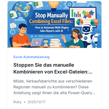
Fragen in natürlicher Sprache zu filtern, zu
segmentieren und zu analysieren.
Excel-Automatisierung
Stoppen Sie das manuelle
Kombinieren von Excel-Dateien:
Wie Sie Multi-Region-
Müde, Verkaufsberichte aus verschiedenen
Verkaufsberichte mit KI
Regionen manuell zu kombinieren? Diese
automatisieren
Anleitung zeigt Ihnen die alte Power-Query-
Methode und einen neuen, schnelleren Weg
Ruby
•
2025/12/17
mit Excel-KI. Hören Sie auf, sich mit