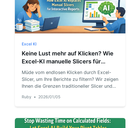
Excel KI
Keine Lust mehr auf Klicken? Wie
Excel-KI manuelle Slicers für
interaktive Berichte ersetzt
Müde vom endlosen Klicken durch Excel-
Slicer, um Ihre Berichte zu filtern? Wir zeigen
Ihnen die Grenzen traditioneller Slicer und
wie ein Excel-KI-Agent Ihre Pivot-Tabellen
Ruby
•
2026/01/05
und Diagramme einfach durch Chatten
aufbauen, filtern und aktualisieren kann.