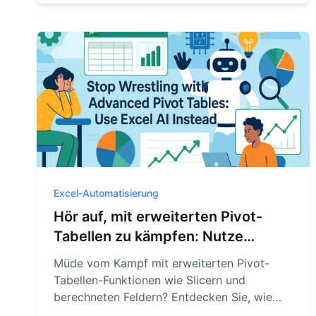
kann – einfach durch Fragen in einfachem
Englisch. Verabschieden Sie sich von
manueller Einrichtung und begrüßen Sie
sofortige Erkenntnisse.
Excel-Automatisierung
Hör auf, mit erweiterten Pivot-
Tabellen zu kämpfen: Nutze
stattdessen Excel KI
Müde vom Kampf mit erweiterten Pivot-
Tabellen-Funktionen wie Slicern und
berechneten Feldern? Entdecken Sie, wie
eine Excel-KI wie RowSpeak diese Aufgaben