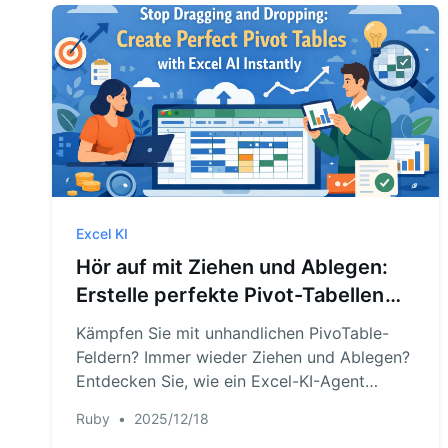
verhindert.
Excel KI
Hör auf mit Ziehen und Ablegen:
Erstelle perfekte Pivot-Tabellen
mit Excel KI sofort
Kämpfen Sie mit unhandlichen PivoTable-
Feldern? Immer wieder Ziehen und Ablegen?
Entdecken Sie, wie ein Excel-KI-Agent
komplexe Pivot-Tabellen für Sie in
Ruby
•
2025/12/18
Sekunden aufbauen, sortieren und filtern