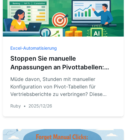
Excel-Automatisierung
Stoppen Sie manuelle
Anpassungen an Pivottabellen:
Automatisieren Sie die
Müde davon, Stunden mit manueller
Vertriebsanalyse mit Excel KI
Konfiguration von Pivot-Tabellen für
Vertriebsberichte zu verbringen? Diese
Anleitung zeigt Ihnen, wie Sie über mühsame
Ruby
•
2025/12/26
"Werte anzeigen als"-Einstellungen für
Rankings und Jahresvergleichsanalysen
hinausgehen, indem Sie einen Excel-KI-
Agenten verwenden, um dieselben
Ergebnisse in Sekunden zu erzielen.