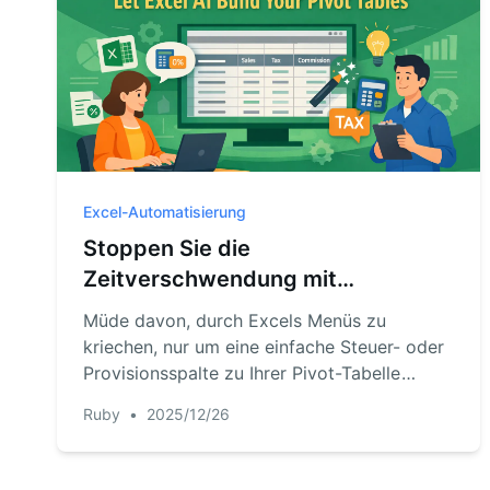
Excel-Automatisierung
Stoppen Sie die
Zeitverschwendung mit
berechneten Feldern: Lassen Sie
Müde davon, durch Excels Menüs zu
Excel KI Ihre Pivot-Tabellen
kriechen, nur um eine einfache Steuer- oder
erstellen
Provisionsspalte zu Ihrer Pivot-Tabelle
hinzuzufügen? Entdecken Sie, wie ein Excel-
Ruby
•
2025/12/26
KI-Agent wie RowSpeak berechnete Felder
für Sie aus einem einzigen Satz erstellen
kann, Ihnen Zeit spart und Formelfehler