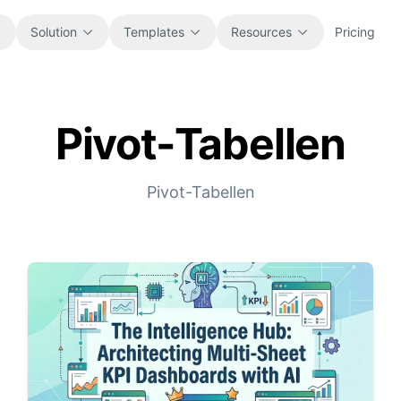
Solution
Templates
Resources
Pricing
Pivot-Tabellen
All
Blog
Browse every ready-to-use
Product updates, examples, and
spreadsheet template.
workflow ideas.
Pivot-Tabellen
Finance
Guides
Budgets, forecasts, reporting, and
Step-by-step tutorials for real
financial analysis.
spreadsheet jobs.
Operations
Documentation
Track workflows, handoffs, planning,
Core product docs, setup, and usage
and execution.
references.
Sales
Prompt Library