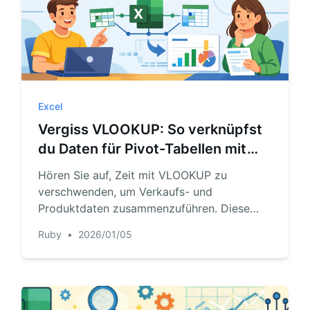
Excel
Vergiss VLOOKUP: So verknüpfst
du Daten für Pivot-Tabellen mit
Excel KI
Hören Sie auf, Zeit mit VLOOKUP zu
verschwenden, um Verkaufs- und
Produktdaten zusammenzuführen. Diese
Anleitung zeigt Ihnen den alten, mühsamen
Ruby
•
2026/01/05
Weg und stellt eine neue, schnellere
Methode mit Excel KI vor. Lassen Sie
RowSpeak Ihre Tabellen verknüpfen und
Berichte für Sie in Sekundenschnelle
erstellen.