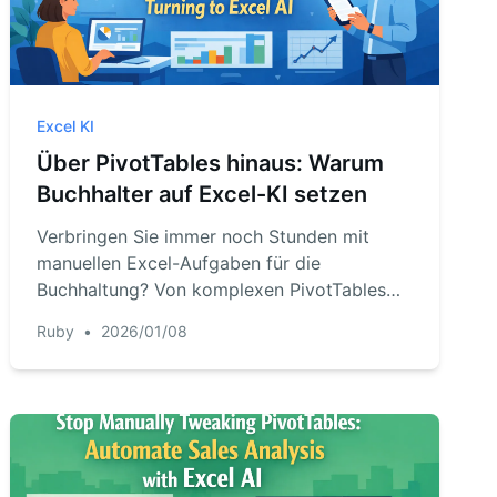
Excel KI
Über PivotTables hinaus: Warum
Buchhalter auf Excel-KI setzen
Verbringen Sie immer noch Stunden mit
manuellen Excel-Aufgaben für die
Buchhaltung? Von komplexen PivotTables
bis zur mühsamen Formelüberprüfung – die
Ruby
•
2026/01/08
alte Methode ist langsam und fehleranfällig.
Erfahren Sie, wie Sie mit Excel-KI-Tools wie
RowSpeak die Finanzberichterstattung und -
analyse mit einfachen Sprachbefehlen
automatisieren.