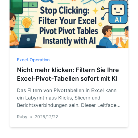
Excel-Operation
Nicht mehr klicken: Filtern Sie Ihre
Excel-Pivot-Tabellen sofort mit KI
Das Filtern von Pivottabellen in Excel kann
ein Labyrinth aus Klicks, Slicern und
Berichtsverbindungen sein. Dieser Leitfaden
vergleicht die mühsamen traditionellen
Ruby
•
2025/12/22
Methoden mit einem neuen KI-gestützten
Ansatz. Entdecken Sie, wie RowSpeak es
Ihnen ermöglicht, Ihre Daten einfach durch