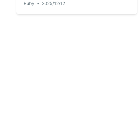
Ruby
•
2025/12/12
automatisieren kann und Ihnen ermöglicht,
interaktive Berichte und Dashboards in
Sekundenschnelle einfach durch Fragen zu
erstellen.