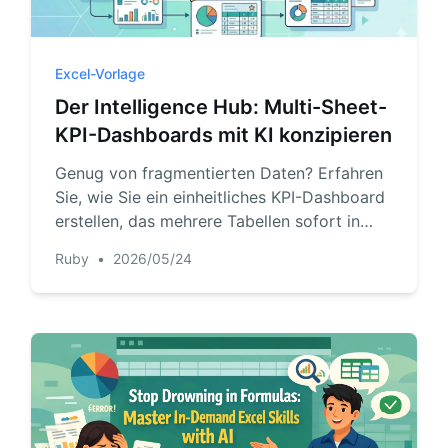
Pipelines, quotas, forecasting, and
Useful prompts for analysis, reporting,
revenue tracking.
and cleanup.
Excel-Vorlage
Project
Community
Der Intelligence Hub: Multi-Sheet-
Manage milestones, owners, delivery,
Join discussions, ask questions, and
KPI-Dashboards mit KI konzipieren
and status.
learn from users.
Genug von fragmentierten Daten? Erfahren
Analytics
Quick Start
Sie, wie Sie ein einheitliches KPI-Dashboard
erstellen, das mehrere Tabellen sofort in
Dashboards, KPI reviews, and recurring
Fast onboarding for new users and
business insights.
teams.
eine hochwertige visuelle Reporting-Engine
Ruby
•
2026/05/24
verwandelt.