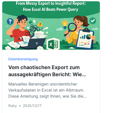
mühsame Aufgaben in ein einfaches
Gespräch verwandelt.
Datenbereinigung
Vom chaotischen Export zum
aussagekräftigen Bericht: Wie
Excel KI Power Query schlägt
Manuelles Bereinigen unordentlicher
Verkaufsdaten in Excel ist ein Albtraum.
Diese Anleitung zeigt Ihnen, wie Sie die
mühsamen Power Query-Schritte umgehen
Ruby
•
2025/12/17
und mit RowSpeak Ihre Daten automatisch