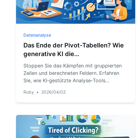
Datenanalyse
Das Ende der Pivot-Tabellen? Wie
generative KI die
Geschäftsberichterstattung neu
Stoppen Sie das Kämpfen mit gruppierten
gestaltet
Zeilen und berechneten Feldern. Erfahren
Sie, wie KI‑gestützte Analyse‑Tools
traditionelle BI‑Methoden ersetzen und
Ruby
•
2026/04/02
schnellere, intelligentere Geschäftsberichte
liefern.