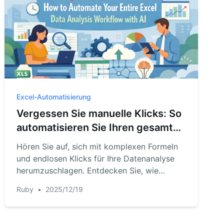
Excel-Automatisierung
Vergessen Sie manuelle Klicks: So
automatisieren Sie Ihren gesamten
Excel-Datenanalyse-Workflow mit
Hören Sie auf, sich mit komplexen Formeln
KI
und endlosen Klicks für Ihre Datenanalyse
herumzuschlagen. Entdecken Sie, wie
RowSpeak, ein KI-gestütztes Tool, es Ihnen
Ruby
•
2025/12/19
ermöglicht, mit Ihren Daten zu chatten, um
in Sekundenschnelle Berichte, Pivot-Tabellen
und Diagramme zu erstellen – und so