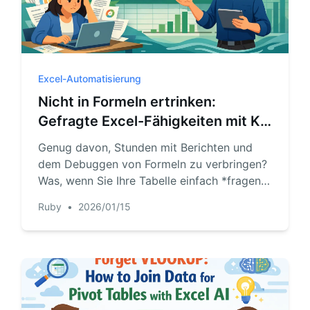
Excel-Automatisierung
Nicht in Formeln ertrinken:
Gefragte Excel-Fähigkeiten mit KI
meistern
Genug davon, Stunden mit Berichten und
dem Debuggen von Formeln zu verbringen?
Was, wenn Sie Ihre Tabelle einfach *fragen*
könnten? Erfahren Sie, wie Excel AI die
Ruby
•
2026/01/15
Datenanalyse revolutioniert und komplexe
Aufgaben wie das Erstellen von Pivot Tables
und VLOOKUPs in einfache Gespräche
verwandelt.