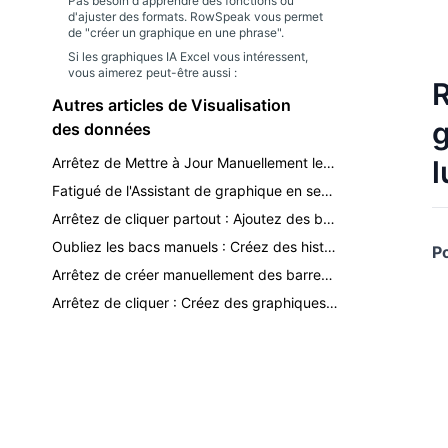
Pas besoin d'apprendre des fonctions ou
d'ajuster des formats. RowSpeak vous permet
de "créer un graphique en une phrase".
Si les graphiques IA Excel vous intéressent,
vous aimerez peut-être aussi :
R
Autres articles de Visualisation
g
des données
Arrêtez de Mettre à Jour Manuellement les Graphiques Excel : Affichez Automatiquement les 3 Derniers Mois de Données
l
Fatigué de l'Assistant de graphique en secteurs d'Excel ? Créez des graphiques parfaits en quelques secondes avec l'IA
Arrêtez de cliquer partout : Ajoutez des barres d'erreur aux graphiques Excel instantanément avec l'IA
Oubliez les bacs manuels : Créez des histogrammes instantanés dans Excel avec l'IA
Po
Arrêtez de créer manuellement des barres de progression Excel : laissez l'IA le faire en 30 secondes
Arrêtez de cliquer : Créez des graphiques à barres parfaits dans Excel avec une seule commande simple