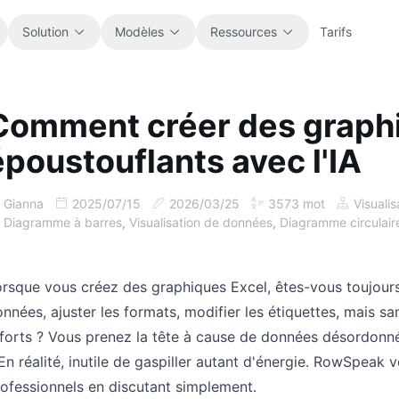
Solution
Modèles
Ressources
Tarifs
Comment créer des graph
Tous
Blog
époustouflants avec l'IA
Parcourez tous les modèles de tableur
Actualités produit, exemples et idées
prêts à l’emploi.
de workflow.
Gianna
2025/07/15
2026/03/25
3573
mot
Visuali
Finance
Guides
Diagramme à barres
,
Visualisation de données
,
Diagramme circulair
Budgets, prévisions, reporting et
Tutoriels pas à pas pour de vrais usages
analyse financière.
tableur.
rsque vous créez des graphiques Excel, êtes-vous toujours
Opérations
Documentation
nnées, ajuster les formats, modifier les étiquettes, mais sa
Suivez workflows, coordination,
Documentation produit, configuration et
forts ? Vous prenez la tête à cause de données désordonné
planification et exécution.
références d’usage.
En réalité, inutile de gaspiller autant d'énergie. RowSpea
ofessionnels en discutant simplement.
Ventes
Bibliothèque de prompts