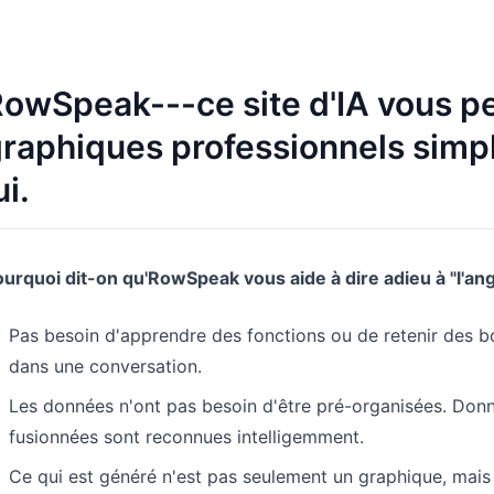
Pipelines, objectifs, prévisions et suivi
Prompts utiles pour l’analyse, le
du chiffre d’affaires.
reporting et le nettoyage.
owSpeak---ce site d'IA vous p
Projet
Communauté
Gérez jalons, responsables, livrables et
Participez aux échanges, posez vos
raphiques professionnels simp
avancement.
questions et apprenez des utilisateurs.
ui.
Analytique
Démarrage rapide
Tableaux de bord, revues KPI et
Prise en main rapide pour les nouveaux
analyses récurrentes.
utilisateurs et équipes.
urquoi dit-on qu'RowSpeak vous aide à dire adieu à "l'an
Pas besoin d'apprendre des fonctions ou de retenir des
dans une conversation.
Les données n'ont pas besoin d'être pré-organisées. Donn
fusionnées sont reconnues intelligemment.
Ce qui est généré n'est pas seulement un graphique, mais