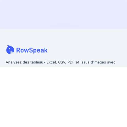
Analysez des tableaux Excel, CSV, PDF et issus d’images avec
vos propres mots. Nettoyez les données désordonnées plus
vite, générez des insights instantanément et produisez des
rapports que la direction peut réellement utiliser.
Des données désordonnées à un reporting prêt pour la direction.
Anciennement Excelmatic