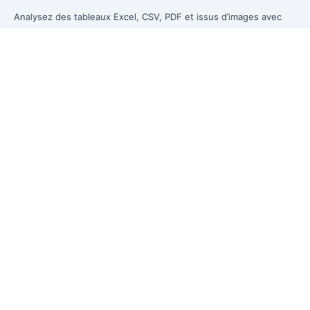
Analysez des tableaux Excel, CSV, PDF et issus d’images avec
vos propres mots. Nettoyez les données désordonnées plus
vite, générez des insights instantanément et produisez des
rapports que la direction peut réellement utiliser.
Des données désordonnées à un reporting prêt pour la direction.
Anciennement Excelmatic
Produit
Excel AI
Assistant tableur IA
Analyse de données IA