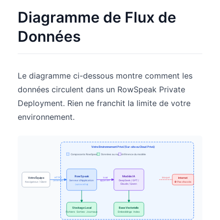
Diagramme de Flux de
Données
Le diagramme ci-dessous montre comment les
données circulent dans un RowSpeak Private
Deployment. Rien ne franchit la limite de votre
environnement.
Votre Environnement Privé (Sur-site ou Cloud Privé)
Composants RowSpeak
Données au repos
Inférence du modèle
RowSpeak
Modèle IA
Votre Équipe
HTTPS
local
bloqué
Internet
Serveur d'Application
DeepSeek / GPT /
(interne)
appel API
Navigateur / Client
🚫 Pas d'accès
Claude / Qwen
(votre infra)
Stockage Local
Base Vectorielle
Fichiers · Sorties · Journaux
Embeddings · Index