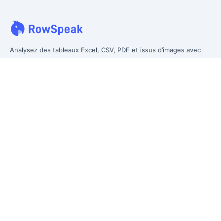
Analysez des tableaux Excel, CSV, PDF et issus d’images avec
vos propres mots. Nettoyez les données désordonnées plus
vite, générez des insights instantanément et produisez des
rapports que la direction peut réellement utiliser.
Des données désordonnées à un reporting prêt pour la direction.
Anciennement Excelmatic
Produit