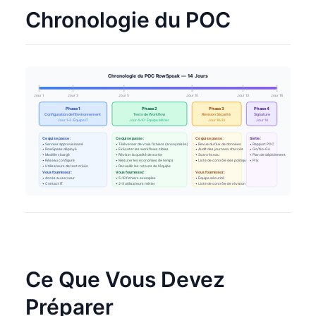
Chronologie du POC
Chronologie du POC RowSpeak — 14 Jours
Jour 1
Jour 3
Jour 5
Jour 10
Jour 13
Jour 14
Phase 1
Phase 2
Phase 3
Phase 4
Configuration de l'Environnement
Tests de Workflow
Révision Sécurité
Signature
Jour 1–3 · Équipe IT
Jour 4–10 · Équipe Métier
Jour 10–13
Jour 14
Ce qui se passe :
Ce qui se passe :
Ce qui se passe :
Sortie :
• Serveur approvisionné
• Téléverser de vrais fichiers (anonymisés)
• Revue du flux de données
• Rapport POC
• RowSpeak déployé
• Exécuter les workflows cibles
• Audit des journaux d'accès
• Go/No-Go
• Modèle chargé
• Réviser la qualité de sortie
• Scan réseau
• Plan de déploiement
• Réseau configuré
• Mesurer les économies de temps
• Liste de contrôle des politiques
• Prix
• Utilisateurs de test créés
• Recueillir les retours de l'équipe
Vous fournissez :
Vous fournissez :
Vous fournissez :
• Accès au serveur
• 5–10 fichiers exemples
• Équipe sécurité
• Contact IT
• 2–3 utilisateurs métier
• Liste de contrôle de révision
Ce Que Vous Devez
Préparer