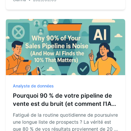
dilemme d'entreprise courant : les leads
marketing et les conversions commerciales
existent comme des îlots de données séparés.
Cet article montre comment utiliser un outil
d'IA pour construire un "pont de données"
remplaçant les arguments subjectifs par une
analyse objective du ROI afin que chaque
dollar soit dépensé efficacement.
Analyste de données
Pourquoi 90 % de votre pipeline de
vente est du bruit (et comment l'IA
trouve les 10 % qui comptent)
Fatigué de la routine quotidienne de poursuivre
une longue liste de prospects ? La vérité est
que 80 % de vos résultats proviennent de 20 %