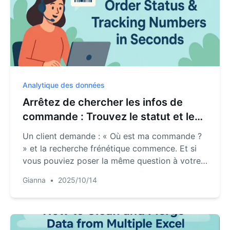
Analytique des données
Arrêtez de chercher les infos de
commande : Trouvez le statut et les
numéros de suivi en secondes
Un client demande : « Où est ma commande ?
» et la recherche frénétique commence. Et si
vous pouviez poser la même question à votre
tableur ? RowSpeak transforme votre liste de
Gianna
•
2025/10/14
commandes en assistant conversationnel.
Obtenez le statut, le numéro de suivi et la date
d'expédition de n'importe quelle commande en
quelques secondes, simplement en demandant.