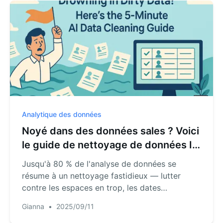
données, créant une liste utilisable en quelques
minutes.
Analytique des données
Noyé dans des données sales ? Voici
le guide de nettoyage de données IA
en 5 minutes
Jusqu'à 80 % de l'analyse de données se
résume à un nettoyage fastidieux — lutter
contre les espaces en trop, les dates
incohérentes et les doublons dans Excel. Et si
Gianna
•
2025/09/11
vous pouviez tout automatiser par une simple