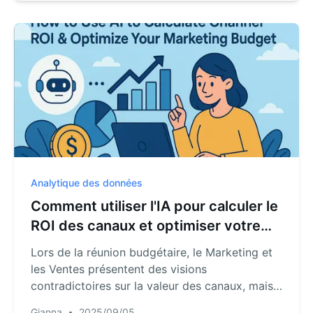
conversation ? Découvrez une nouvelle
méthode alimentée par l’IA qui transforme
cette corvée de plusieurs heures en une tâche
de 5 minutes. Voici comment récupérer votre
temps…
Analytique des données
Comment utiliser l'IA pour calculer le
ROI des canaux et optimiser votre
budget marketing
Lors de la réunion budgétaire, le Marketing et
les Ventes présentent des visions
contradictoires sur la valeur des canaux, mais
le CFO ne veut voir que les chiffres. C'est un
Gianna
•
2025/09/05