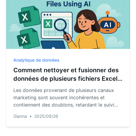
Analytique de données
Comment nettoyer et fusionner des
données de plusieurs fichiers Excel
avec l'IA
Les données provenant de plusieurs canaux
marketing sont souvent incohérentes et
contiennent des doublons, retardant le suivi
des ventes. Ce guide démontre un processus
Gianna
•
2025/09/26
IA en deux étapes : téléchargez vos fichiers,
puis utilisez une simple commande texte pour
fusionner, nettoyer et dédoublonner vos