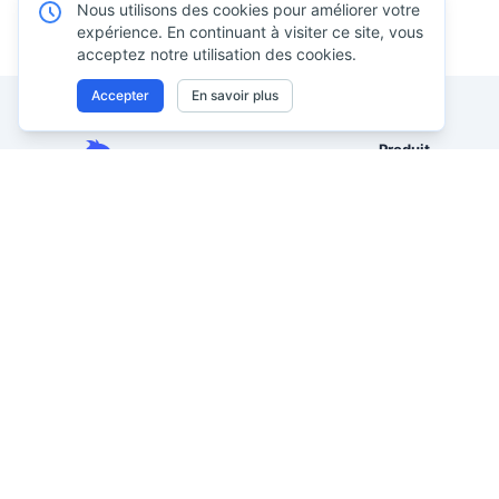
Nous utilisons des cookies pour améliorer votre
expérience. En continuant à visiter ce site, vous
acceptez notre utilisation des cookies.
Accepter
En savoir plus
Produit
Excel AI
Analysez des tableaux Excel, CSV,
Assistant tableur
PDF et issus d’images avec vos
propres mots. Nettoyez les
Analyse de donn
données désordonnées plus vite,
Reporting avec I
générez des insights
Excel vers table
instantanément et produisez des
IA
rapports que la direction peut
Image vers Excel
réellement utiliser.
Des données désordonnées à un
PDF vers Excel a
reporting prêt pour la direction.
Visualisation de
Anciennement Excelmatic