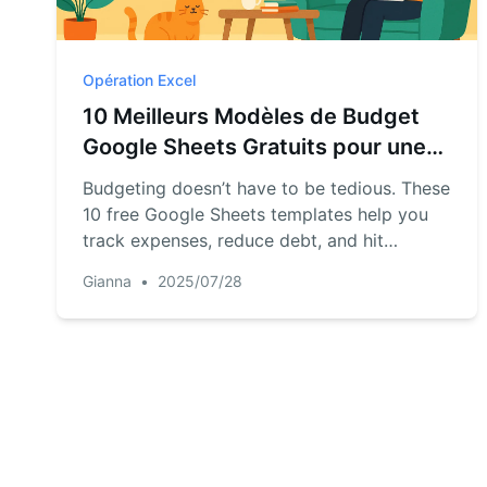
Opération Excel
10 Meilleurs Modèles de Budget
Google Sheets Gratuits pour une
Gestion Financière Plus
Budgeting doesn’t have to be tedious. These
Intelligente
10 free Google Sheets templates help you
track expenses, reduce debt, and hit
savings goals—but for advanced
Gianna
•
2025/07/28
automation, AI tools like RowSpeak offer
even greater efficiency. → Le budget n'a
pas besoin d'être fastidieux. Ces 10
modèles gratuits Google Sheets aident à
suivre les dépenses, réduire la dette et
atteindre les objectifs d'épargne—mais pour
une automatisation avancée, les outils IA
comme RowSpeak offrent une efficacité