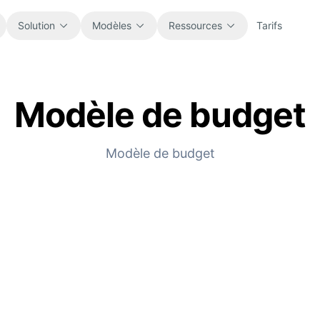
Solution
Modèles
Ressources
Tarifs
Modèle de budget
Tous
Blog
Parcourez tous les modèles de tableur
Actualités produit, exemples et idées
prêts à l’emploi.
de workflow.
Modèle de budget
Finance
Guides
Budgets, prévisions, reporting et
Tutoriels pas à pas pour de vrais usages
analyse financière.
tableur.
Opérations
Documentation
Suivez workflows, coordination,
Documentation produit, configuration et
planification et exécution.
références d’usage.
Ventes
Bibliothèque de prompts