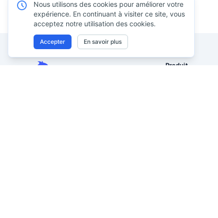
Nous utilisons des cookies pour améliorer votre
expérience. En continuant à visiter ce site, vous
acceptez notre utilisation des cookies.
Accepter
En savoir plus
Produit
Excel AI
Analysez des tableaux Excel, CSV,
Assistant tableur
PDF et issus d’images avec vos
propres mots. Nettoyez les
Analyse de donn
données désordonnées plus vite,
Reporting avec I
générez des insights
Excel vers table
instantanément et produisez des
IA
rapports que la direction peut
Image vers Excel
réellement utiliser.
Des données désordonnées à un
PDF vers Excel a
reporting prêt pour la direction.
Visualisation de
Anciennement Excelmatic