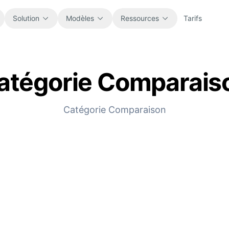
Solution
Modèles
Ressources
Tarifs
atégorie Comparais
Tous
Blog
Parcourez tous les modèles de tableur
Actualités produit, exemples et idées
prêts à l’emploi.
de workflow.
Catégorie Comparaison
Finance
Guides
Budgets, prévisions, reporting et
Tutoriels pas à pas pour de vrais usages
analyse financière.
tableur.
Opérations
Documentation
Suivez workflows, coordination,
Documentation produit, configuration et
planification et exécution.
références d’usage.
Ventes
Bibliothèque de prompts