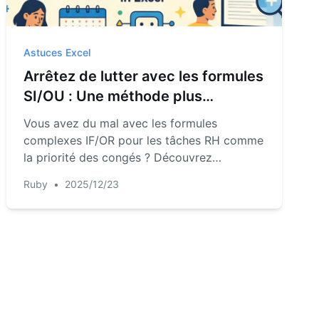
Astuces Excel
Arrêtez de lutter avec les formules
SI/OU : Une méthode plus
intelligente pour gérer les priorités
Vous avez du mal avec les formules
de congés RH dans Excel
complexes IF/OR pour les tâches RH comme
la priorité des congés ? Découvrez
comment l'IA d'RowSpeak peut remplacer
Ruby
•
2025/12/23
les formules déroutantes par des
commandes en langage simple, vous faisant
gagner des heures et réduisant les erreurs.