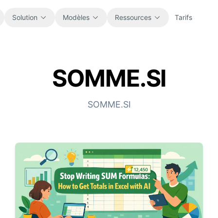
Solution
Modèles
Ressources
Tarifs
SOMME.SI
Tous
Blog
Parcourez tous les modèles de tableur
Actualités produit, exemples et idées
prêts à l’emploi.
de workflow.
SOMME.SI
Finance
Guides
Budgets, prévisions, reporting et
Tutoriels pas à pas pour de vrais usages
analyse financière.
tableur.
Opérations
Documentation
Suivez workflows, coordination,
Documentation produit, configuration et
planification et exécution.
références d’usage.
Ventes
Bibliothèque de prompts