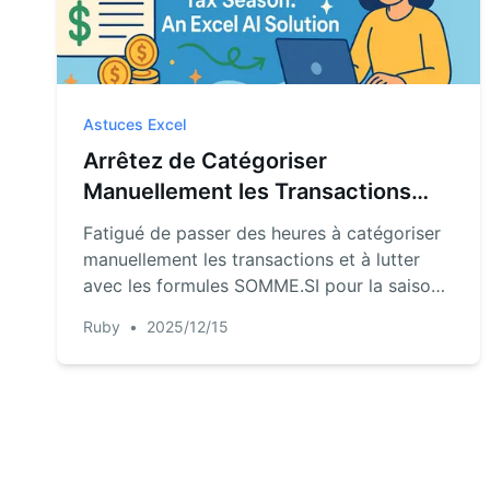
Astuces Excel
Arrêtez de Catégoriser
Manuellement les Transactions
pour la Saison des Impôts : Une
Fatigué de passer des heures à catégoriser
Solution IA Excel
manuellement les transactions et à lutter
avec les formules SOMME.SI pour la saison
des impôts ? Découvrez comment un agent
Ruby
•
2025/12/15
IA Excel comme RowSpeak peut
automatiser tout votre processus de
préparation fiscale, vous faisant gagner du
temps et évitant des erreurs coûteuses.