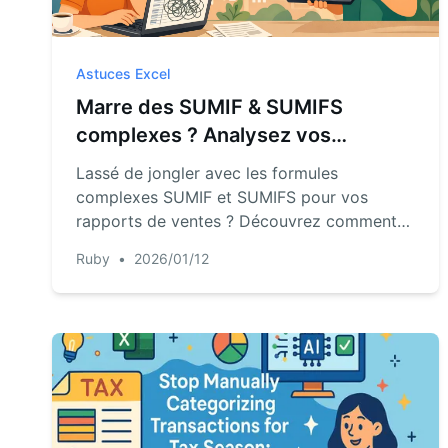
Astuces Excel
Marre des SUMIF & SUMIFS
complexes ? Analysez vos
données de vente en quelques
Lassé de jongler avec les formules
secondes avec l'IA d'Excel.
complexes SUMIF et SUMIFS pour vos
rapports de ventes ? Découvrez comment
un agent IA Excel comme RowSpeak répond
Ruby
•
2026/01/12
à vos questions business en quelques
secondes, transformant des heures de
travail manuel en une simple conversation.