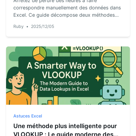
Arrêtez de perdre des heures à faire
correspondre manuellement des données dans
Excel. Ce guide décompose deux méthodes
puissantes pour extraire des données d'une
Ruby
•
2025/12/05
autre feuille : la fonction traditionnelle
VLOOKUP et une approche moderne alimentée
par l'IA. Découvrez quelle solution vous
convient le mieux.
Astuces Excel
Une méthode plus intelligente pour
VLOOKUP : Le guide moderne des