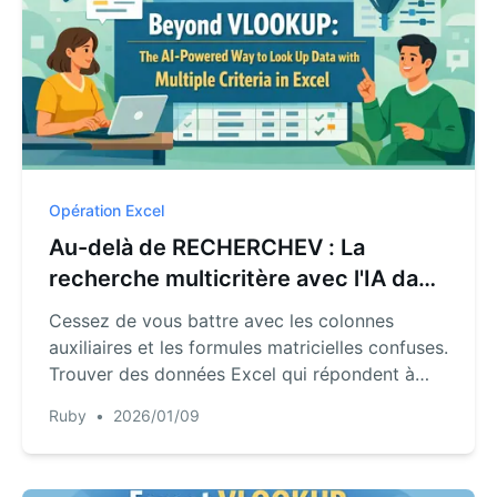
manuel.
Opération Excel
Au-delà de RECHERCHEV : La
recherche multicritère avec l'IA dans
Excel
Cessez de vous battre avec les colonnes
auxiliaires et les formules matricielles confuses.
Trouver des données Excel qui répondent à
plusieurs critères ne devrait pas être un casse-
Ruby
•
2026/01/09
tête. Découvrez comment le chat IA
d'RowSpeak vous permet de filtrer et de
rechercher des données complexes en