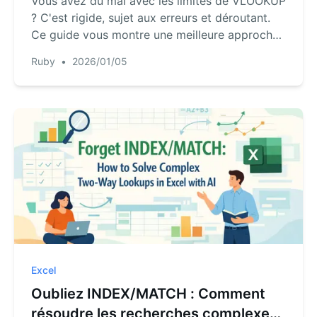
Vous avez du mal avec les limites de VLOOKUP
? C'est rigide, sujet aux erreurs et déroutant.
Ce guide vous montre une meilleure approche.
Découvrez comment RowSpeak, un agent IA
Ruby
•
2026/01/05
pour Excel, vous permet de fusionner des
tableaux et de rechercher des données
simplement en posant des questions, vous
faisant gagner des heures de travail manuel.
Excel
Oubliez INDEX/MATCH : Comment
résoudre les recherches complexes