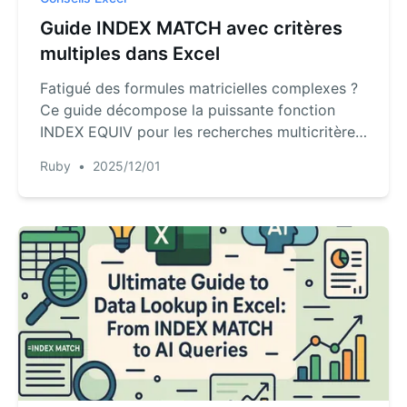
Guide INDEX MATCH avec critères
multiples dans Excel
Fatigué des formules matricielles complexes ?
Ce guide décompose la puissante fonction
INDEX EQUIV pour les recherches multicritères
et présente une alternative révolutionnaire d'IA
Ruby
•
2025/12/01
qui vous permet de poser des questions en
français courant pour obtenir des réponses
instantanées et sans erreur depuis vos
données.