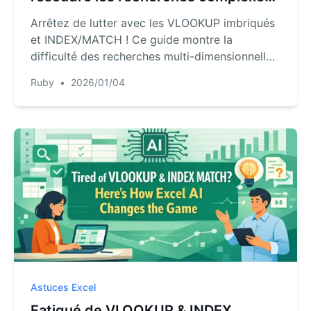
bidirectionnelles dans Excel avec l'IA
Arrêtez de lutter avec les VLOOKUP imbriqués
et INDEX/MATCH ! Ce guide montre la
difficulté des recherches multi-dimensionnelles
traditionnelles et présente une méthode plus
Ruby
•
2026/01/04
rapide. Découvrez comment RowSpeak, un
agent IA pour Excel, peut répondre
instantanément à vos questions complexes de
recherche.
Astuces Excel
Fatigué de VLOOKUP & INDEX