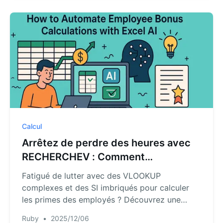
Calcul
Arrêtez de perdre des heures avec
RECHERCHEV : Comment
automatiser le calcul des primes des
Fatigué de lutter avec des VLOOKUP
employés avec l'IA d'Excel
complexes et des SI imbriqués pour calculer
les primes des employés ? Découvrez une
méthode plus intelligente. Cet article vous
Ruby
•
2025/12/06