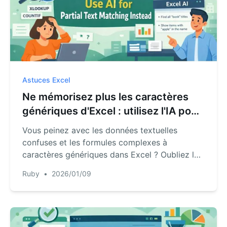
Astuces Excel
Ne mémorisez plus les caractères
génériques d'Excel : utilisez l'IA pour
la correspondance de texte partielle
Vous peinez avec les données textuelles
confuses et les formules complexes à
caractères génériques dans Excel ? Oubliez la
mémorisation de '*' et '?'. Découvrez comment
Ruby
•
2026/01/09
un agent IA pour Excel comme RowSpeak vous
permet de filtrer et d'analyser les
correspondances partielles en langage naturel,
vous faisant gagner des heures de travail