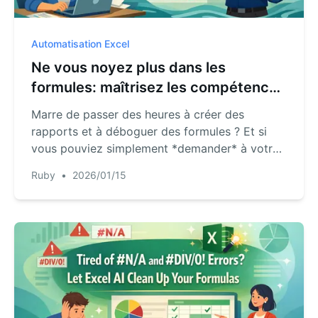
Automatisation Excel
Ne vous noyez plus dans les
formules: maîtrisez les compétences
Excel recherchées avec l'IA
Marre de passer des heures à créer des
rapports et à déboguer des formules ? Et si
vous pouviez simplement *demander* à votre
feuille de calcul les réponses ? Découvrez
Ruby
•
2026/01/15
comment Excel AI révolutionne l'analyse de
données, transformant des tâches complexes
comme la création de Pivot Tables et les
VLOOKUPs en de simples conversations.