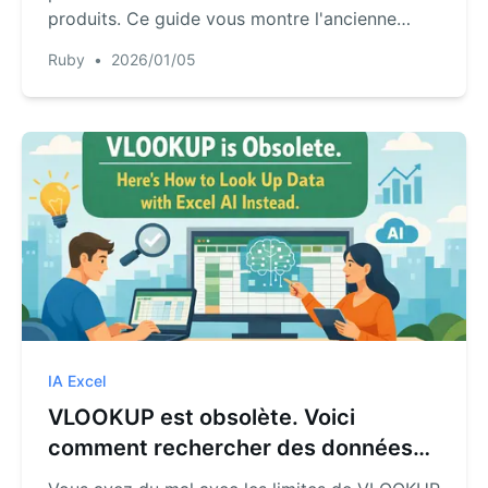
produits. Ce guide vous montre l'ancienne
méthode fastidieuse et présente une nouvelle
Ruby
•
2026/01/05
approche plus rapide utilisant l'IA d'Excel.
Laissez RowSpeak joindre vos tableaux et
générer vos rapports en quelques secondes.
IA Excel
VLOOKUP est obsolète. Voici
comment rechercher des données
avec l'IA d'Excel à la place.