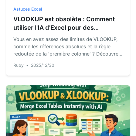
Astuces Excel
VLOOKUP est obsolète : Comment
utiliser l'IA d'Excel pour des
recherches de données plus rapides
Vous en avez assez des limites de VLOOKUP,
et sans erreur
comme les références absolues et la règle
redoutée de la 'première colonne' ? Découvrez
comment l'IA d'RowSpeak peut automatiser
Ruby
•
2025/12/30
vos recherches de données, vous permettant
de fusionner des tableaux avec de simples
questions au lieu de formules fragiles.