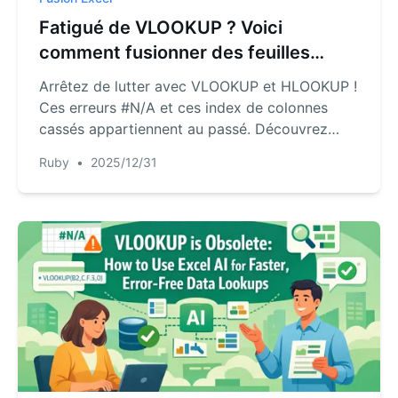
Fatigué de VLOOKUP ? Voici
comment fusionner des feuilles
Excel avec l'IA
Arrêtez de lutter avec VLOOKUP et HLOOKUP !
Ces erreurs #N/A et ces index de colonnes
cassés appartiennent au passé. Découvrez
comment utiliser l'IA d'Excel pour fusionner
Ruby
•
2025/12/31
des données de différentes tables sans effort,
quelle que soit leur structure. Ce guide vous
montre l'avenir des recherches de données.