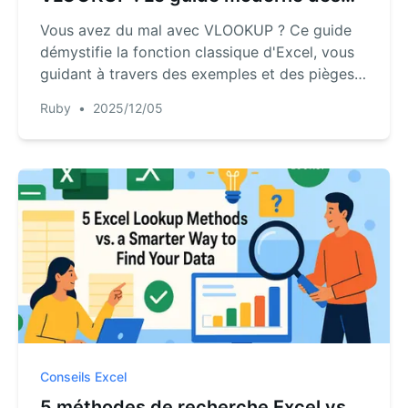
recherches de données dans Excel
Vous avez du mal avec VLOOKUP ? Ce guide
démystifie la fonction classique d'Excel, vous
guidant à travers des exemples et des pièges
courants. Nous présenterons également une
Ruby
•
2025/12/05
approche révolutionnaire par IA qui vous
permet d'effectuer des recherches de données
complexes avec un langage simple, sans
formules. Préparez-vous à booster votre flux
de travail.
Conseils Excel
5 méthodes de recherche Excel vs.