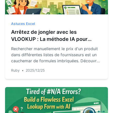
Astuces Excel
Arrêtez de jongler avec les
VLOOKUP : La méthode IA pour
rechercher des données dans
Rechercher manuellement le prix d'un produit
plusieurs tableaux Excel
dans différentes listes de fournisseurs est un
cauchemar de formules imbriquées. Découvrez
comment un agent IA Excel comme RowSpeak
Ruby
•
2025/12/25
peut automatiser toute cette recherche, vous
faisant gagner des heures et éliminant les
erreurs.