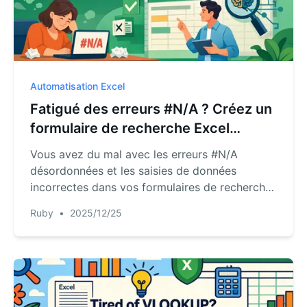
Automatisation Excel
Fatigué des erreurs #N/A ? Créez un
formulaire de recherche Excel
impeccable avec l'IA
Vous avez du mal avec les erreurs #N/A
désordonnées et les saisies de données
incorrectes dans vos formulaires de recherche
Excel ? Découvrez comment les outils d'IA
Ruby
•
2025/12/25
pour Excel comme RowSpeak peuvent
automatiser l'ensemble du processus, des
recherches de données à la validation des
entrées, simplement en utilisant des
commandes de chat simples.