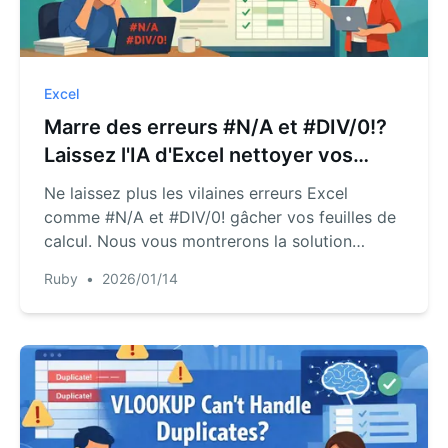
Excel
Marre des erreurs #N/A et #DIV/0!?
Laissez l'IA d'Excel nettoyer vos
formules
Ne laissez plus les vilaines erreurs Excel
comme #N/A et #DIV/0! gâcher vos feuilles de
calcul. Nous vous montrerons la solution
traditionnelle IFERROR, puis révélerons
Ruby
•
2026/01/14
comment RowSpeak, an Excel AI agent,
automatise la gestion des erreurs avec des
commandes en langage simple, vous faisant
gagner des heures d'écriture fastidieuse de
formules.