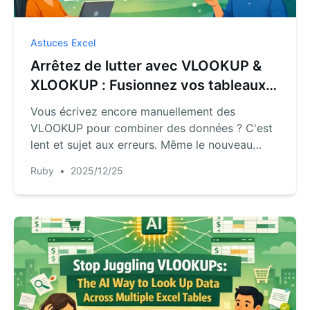
Astuces Excel
Arrêtez de lutter avec VLOOKUP &
XLOOKUP : Fusionnez vos tableaux
Excel instantanément avec l'IA
Vous écrivez encore manuellement des
VLOOKUP pour combiner des données ? C'est
lent et sujet aux erreurs. Même le nouveau
XLOOKUP nécessite une configuration
Ruby
•
2025/12/25
minutieuse. Découvrez comment RowSpeak, un
agent IA, vous permet de fusionner des
tableaux simplement en décrivant vos besoins,
sans formules requises.