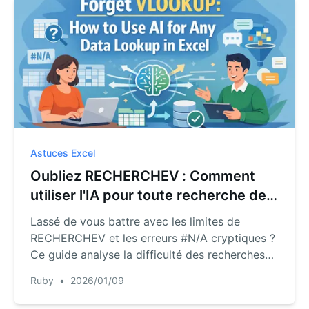
quelques secondes, sans aucune formule.
Astuces Excel
Oubliez RECHERCHEV : Comment
utiliser l'IA pour toute recherche de
données dans Excel
Lassé de vous battre avec les limites de
RECHERCHEV et les erreurs #N/A cryptiques ?
Ce guide analyse la difficulté des recherches
de données manuelles et montre comment l'IA
Ruby
•
2026/01/09
d'RowSpeak peut extraire, faire correspondre
et fusionner les données pour vous avec de