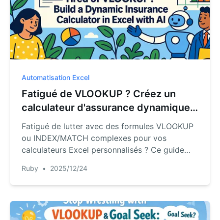
Automatisation Excel
Fatigué de VLOOKUP ? Créez un
calculateur d'assurance dynamique
dans Excel avec l'IA
Fatigué de lutter avec des formules VLOOKUP
ou INDEX/MATCH complexes pour vos
calculateurs Excel personnalisés ? Ce guide
vous montre la méthode traditionnelle pour
Ruby
•
2025/12/24
créer un calculateur de prime d'assurance, puis
révèle une méthode beaucoup plus rapide et
infaillible utilisant le langage naturel avec
RowSpeak. Arrêtez de vous battre avec les