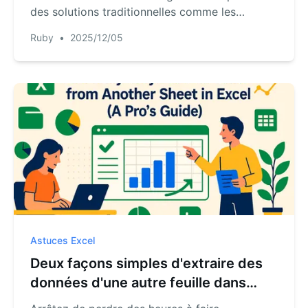
des solutions traditionnelles comme les
colonnes auxiliaires et INDEX/MATCH, et
Ruby
•
2025/12/05
introduit une méthode révolutionnaire
alimentée par l'IA pour obtenir des réponses
instantanées à partir de vos données, sans
aucune formule.
Astuces Excel
Deux façons simples d'extraire des
données d'une autre feuille dans
Excel (Guide d'un expert)