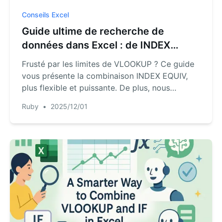
Conseils Excel
Guide ultime de recherche de
données dans Excel : de INDEX
MATCH aux requêtes IA
Frusté par les limites de VLOOKUP ? Ce guide
vous présente la combinaison INDEX EQUIV,
plus flexible et puissante. De plus, nous
explorerons une nouvelle solution IA qui vous
Ruby
•
2025/12/01
permet d'obtenir des insights de données
instantanés via de simples commandes en
langage naturel, éliminant complètement les
formules complexes et les erreurs ennuyeuses.