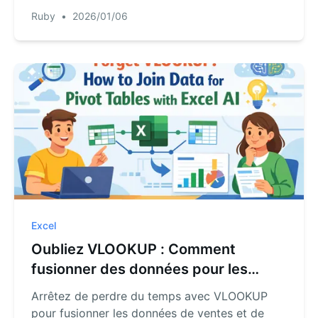
méthode. Découvrez comment l'IA d'Excel
Ruby
•
2026/01/06
vous permet de fusionner des tableaux et de
trouver des données simplement en décrivant
ce dont vous avez besoin, vous épargnant des
heures de frustration à rédiger des formules.
Excel
Oubliez VLOOKUP : Comment
fusionner des données pour les
tableaux croisés dynamiques avec
Arrêtez de perdre du temps avec VLOOKUP
l'IA d'Excel
pour fusionner les données de ventes et de