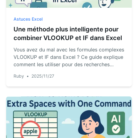
Astuces Excel
Une méthode plus intelligente pour
combiner VLOOKUP et IF dans Excel
Vous avez du mal avec les formules complexes
VLOOKUP et IF dans Excel ? Ce guide explique
comment les utiliser pour des recherches
conditionnelles, la gestion des erreurs, et plus
Ruby
•
2025/11/27
encore. Nous comparons également la
méthode traditionnelle avec un outil d'IA
puissant qui obtient les mêmes résultats en
utilisant un anglais simple, vous faisant gagner
du temps et des efforts.