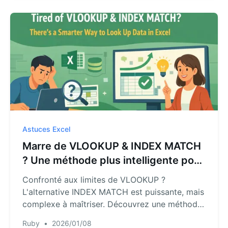
simples commandes de chat. Il est temps
d'arrêter de mémoriser des formules.
Astuces Excel
Marre de VLOOKUP & INDEX MATCH
? Une méthode plus intelligente pour
rechercher des données dans Excel
Confronté aux limites de VLOOKUP ?
L'alternative INDEX MATCH est puissante, mais
complexe à maîtriser. Découvrez une méthode
moderne et plus rapide pour effectuer
Ruby
•
2026/01/08