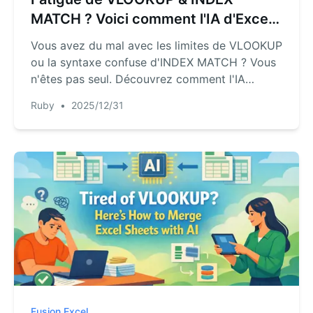
MATCH ? Voici comment l'IA d'Excel
change la donne
Vous avez du mal avec les limites de VLOOKUP
ou la syntaxe confuse d'INDEX MATCH ? Vous
n'êtes pas seul. Découvrez comment l'IA
d'Excel révolutionne les recherches de
Ruby
•
2025/12/31
données, vous permettant d'abandonner les
formules complexes et de trouver les
informations dont vous avez besoin
simplement en posant des questions.
Fusion Excel