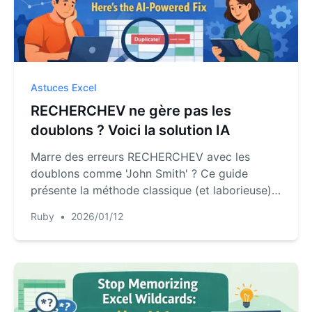
Astuces Excel
RECHERCHEV ne gère pas les
doublons ? Voici la solution IA
Marre des erreurs RECHERCHEV avec les
doublons comme 'John Smith' ? Ce guide
présente la méthode classique (et laborieuse)
de la colonne auxiliaire, puis révèle comment
Ruby
•
2026/01/12
une IA comme RowSpeak résout le problème
en quelques secondes, sans formules
complexes.