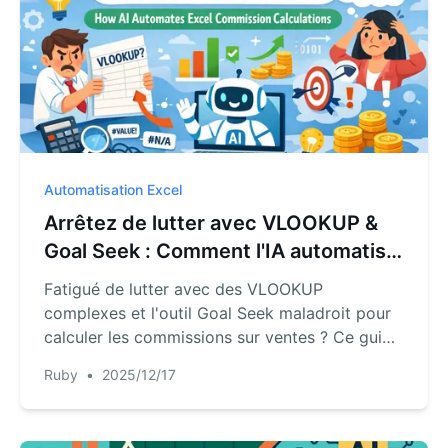
formules et commencez à obtenir des
réponses.
Automatisation Excel
Arrêtez de lutter avec VLOOKUP &
Goal Seek : Comment l'IA automatise
les calculs de commissions dans
Fatigué de lutter avec des VLOOKUP
Excel
complexes et l'outil Goal Seek maladroit pour
calculer les commissions sur ventes ? Ce guide
révèle comment l'IA d'Excel peut automatiser
Ruby
•
2025/12/17
tout le processus, des recherches par paliers à
l'optimisation du budget, transformant des
heures de travail en une simple conversation.