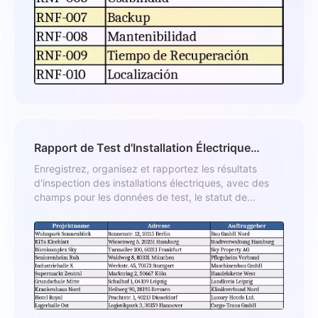
Rapport de Test d'Installation Électrique
Modèle
Enregistrez, organisez et rapportez les résultats
d'inspection des installations électriques, avec des
champs pour les données de test, le statut de
conformité et les signatures.