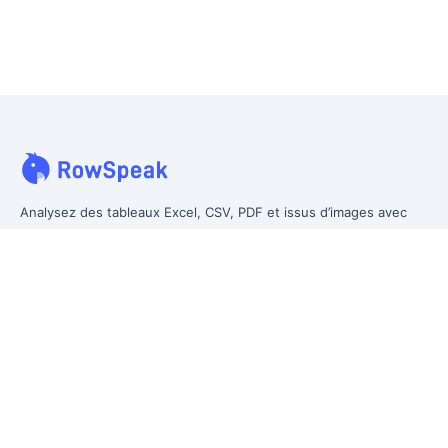
Analysez des tableaux Excel, CSV, PDF et issus d’images avec
vos propres mots. Nettoyez les données désordonnées plus
vite, générez des insights instantanément et produisez des
rapports que la direction peut réellement utiliser.
Des données désordonnées à un reporting prêt pour la direction.
Anciennement Excelmatic