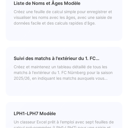
Liste de Noms et Âges Modèle
Créez une feuille de calcul simple pour enregistrer et
visualiser les noms avec les âges, avec une saisie de
données facile et des calculs rapides d'âge.
Suivi des matchs à l'extérieur du 1. FC
Nürnberg 2025/26 Modèle
Créez et maintenez un tableau détaillé de tous les
matchs à l'extérieur du 1. FC Nürnberg pour la saison
2025/26, en indiquant les matchs auxquels vous
avez assisté.
LPH1‑LPH7 Modèle
Un classeur Excel prêt à l'emploi avec sept feuilles de
calcul pré‑nommées (LPH1‑LPH7) pour une saisie et