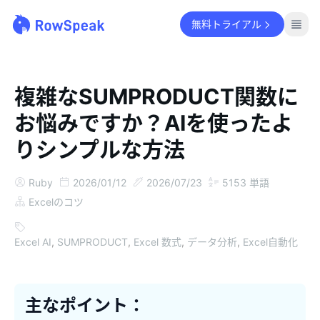
無料トライアル
複雑なSUMPRODUCT関数に
お悩みですか？AIを使ったよ
りシンプルな方法
Ruby
2026/01/12
2026/07/23
5153
単語
Excelのコツ
Excel AI
,
SUMPRODUCT
,
Excel 数式
,
データ分析
,
Excel自動化
主なポイント：