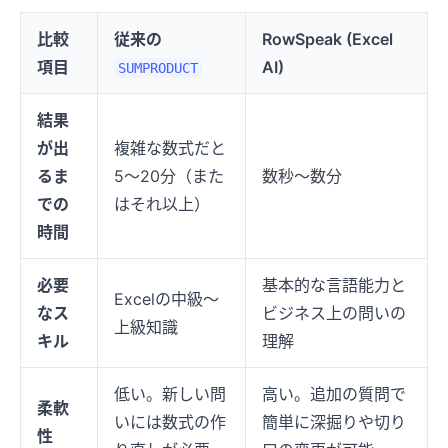
比較
従来の
RowSpeak (Excel
項目
AI)
SUMPRODUCT
結果
が出
複雑な数式だと
るま
5〜20分（また
数秒〜数分
での
はそれ以上）
時間
必要
基本的な言語能力と
Excelの中級〜
なス
ビジネス上の問いの
上級知識
キル
理解
低い。新しい問
高い。追加の質問で
柔軟
いには数式の作
簡単に深掘りや切り
性