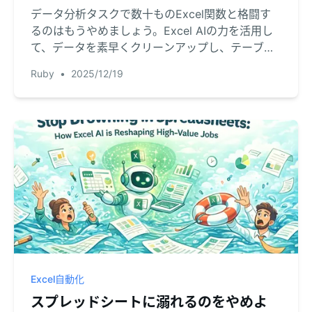
データ分析タスクで数十ものExcel関数と格闘す
るのはもうやめましょう。Excel AIの力を活用し
て、データを素早くクリーンアップし、テーブル
を結合し、レポートを生成する方法をご紹介しま
Ruby
•
2025/12/19
す。RowSpeakが手動の関数をシンプルな会話に
置き換える方法をお見せします。
Excel自動化
スプレッドシートに溺れるのをやめよ