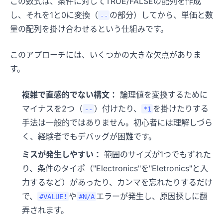
この数式は、条件に対してTRUE/FALSEの配列を作成
し、それを1と0に変換（
の部分）してから、単価と数
--
量の配列を掛け合わせるという仕組みです。
このアプローチには、いくつかの大きな欠点がありま
す。
複雑で直感的でない構文：
論理値を変換するために
マイナスを2つ（
）付けたり、
を掛けたりする
--
*1
手法は一般的ではありません。初心者には理解しづら
く、経験者でもデバッグが困難です。
ミスが発生しやすい：
範囲のサイズが1つでもずれた
り、条件のタイポ（"Electronics"を"Eletronics"と入
力するなど）があったり、カンマを忘れたりするだけ
で、
や
エラーが発生し、原因探しに翻
#VALUE!
#N/A
弄されます。