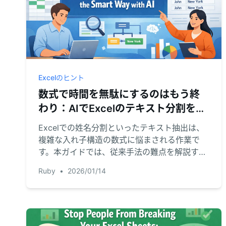
Excelのヒント
数式で時間を無駄にするのはもう終
わり：AIでExcelのテキスト分割をス
マートに
Excelでの姓名分割といったテキスト抽出は、
複雑な入れ子構造の数式に悩まされる作業で
す。本ガイドでは、従来手法の難点を解説する
とともに、RowSpeakのAIを使って自然な言葉
Ruby
•
2026/01/14
で瞬時にデータを分割する、より速く簡単な新
手法を紹介します。