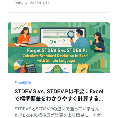
Ruby
•
2026/01/12
式は不要。指示を出すだけで複雑な計算を完結
させる方法を解説します。
Excel操作
STDEV.S vs. STDEV.Pは不要：Excel
で標準偏差をわかりやすく計算する
方法
STDEV.SとSTDEV.Pの違いで迷っていません
か？Excelの標準偏差計算をより簡単に。本ガ