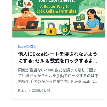
Excelのコツ
他人にExcelシートを壊されないよう
にする: セル & 数式をロックするより
良い方法
同僚が複雑なExcelの数式を誤って壊して困っ
ていませんか？セルを手動でロックするのは不
格好で手間のかかる作業です。RowSpeakは複
雑なパスワードや設定なしで、データアクセス
Ruby
•
2026/01/14
と共同作業をよりスマートに管理する方法を提
供します。