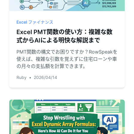
パイプライン、目標、予測、売上追跡に役
分析、レポート、データ整理に役立つプロ
立ちます。
ンプト集です。
Excel ファイナンス
プロジェクト
コミュニティ
Excel PMT関数の使い方：複雑な数
マイルストーン、担当者、納品状況、進捗
議論に参加し、質問し、他のユーザーから
式からAIによる明快な解説まで
を管理します。
学べます。
PMT関数の構文でお困りですか？RowSpeakを
アナリティクス
クイックスタート
使えば、複雑な引数を覚えずに住宅ローンや車
の月々の支払額を計算できます。
ダッシュボード、KPIレビュー、定期的な分
新しいユーザーやチーム向けの素早い立ち
析に対応します。
上がりガイドです。
Ruby
•
2026/04/14