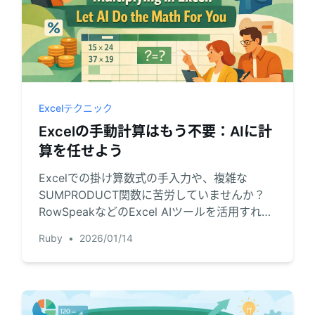
Excelテクニック
Excelの手動計算はもう不要：AIに計
算を任せよう
Excelでの掛け算数式の手入力や、複雑な
SUMPRODUCT関数に苦労していませんか？
RowSpeakなどのExcel AIツールを活用すれ
ば、簡単な指示だけで合計、販売手数料、在庫
Ruby
•
2026/01/14
コストを瞬時に計算。作業時間を短縮し、ミス
を最小限に抑える方法をご紹介します。