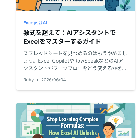
Excel向けAI
数式を超えて：AIアシスタントで
Excelをマスターするガイド
スプレッドシートを見つめるのはもうやめまし
ょう。Excel CopilotやRowSpeakなどのAIア
シスタントがワークフローをどう変えるかを発
見してください。このガイドでは、それらの機
Ruby
•
2026/06/04
能を解説し、強みを比較し、シンプルな英語で
データから即座に答えを得る方法をお伝えしま
す。