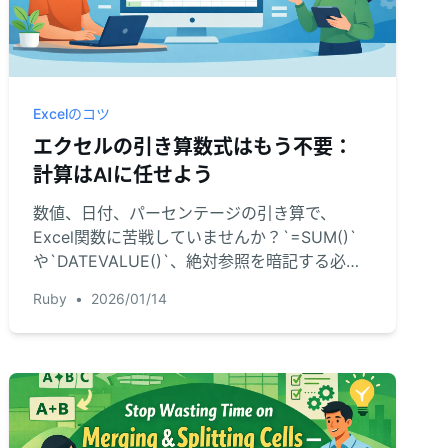
Excelのコツ
エクセルの引き算数式はもう不要：
計算はAIに任せよう
数値、日付、パーセンテージの引き算で、
Excel関数に苦戦していませんか？`=SUM()`
や`DATEVALUE()`、絶対参照を暗記する必要
はありません。Excel AIなら、簡単なテキスト
Ruby
•
2026/01/14
入力だけであらゆる引き算を瞬時に実行できま
す。