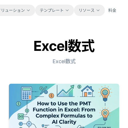
ソリューション
テンプレート
リソース
料金
Excel数式
すべて
ブログ
すぐに使えるスプレッドシートテンプレー
製品アップデート、事例、ワークフローの
トをすべて閲覧できます。
ヒントを紹介します。
Excel数式
金融
ガイド
予算、予測、レポート、財務分析に対応し
実際の表計算業務向けのステップ別チュー
ます。
トリアルです。
操作
ドキュメント
業務フロー、引き継ぎ、計画、実行を管理
製品ドキュメント、設定方法、利用リファ
できます。
レンスを確認できます。
販売
プロンプトライブラリ