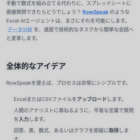
手動で数式を組み立てる代わりに、スプレッドシートに
直接質問できたらどうでしょう？
RowSpeak
のような
Excel AIエージェントは、まさにそれを可能にします。
データ分析
を、退屈で技術的なタスクから簡単な会話へ
と変革します。
全体的なアイデア
RowSpeakを使えば、プロセスは非常にシンプルです。
ExcelまたはCSVファイルを
アップロード
します。
人間のアナリストに尋ねるように、平易な言葉で質問
を
入力
します。
回答、表、数式、あるいはグラフを即座に
取得
しま
す。