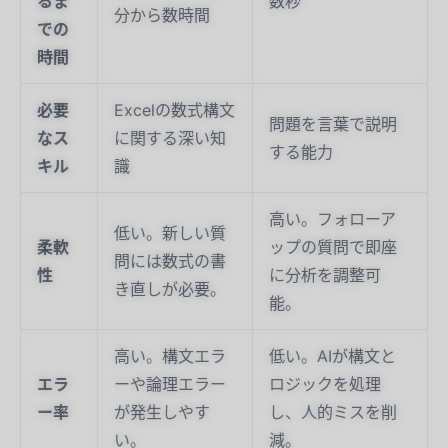
るま
数秒
分から数時間
での
時間
必要
Excelの数式構文
問題を言葉で説明
なス
に関する深い知
する能力
キル
識
高い。フォローア
低い。新しい質
柔軟
ップの質問で即座
問には数式の書
性
に分析を調整可
き直しが必要。
能。
高い。構文エラ
低い。AIが構文と
エラ
ーや論理エラー
ロジックを処理
ー率
が発生しやす
し、人的ミスを削
い。
減。