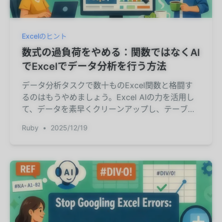
Excelのヒント
数式の過負荷をやめる：関数ではなくAI
でExcelでデータ分析を行う方法
データ分析タスクで数十ものExcel関数と格闘す
るのはもうやめましょう。Excel AIの力を活用し
て、データを素早くクリーンアップし、テーブル
を結合し、レポートを生成する方法をご紹介しま
Ruby
•
2025/12/19
す。RowSpeakが手動の関数をシンプルな会話に
置き換える方法をお見せします。