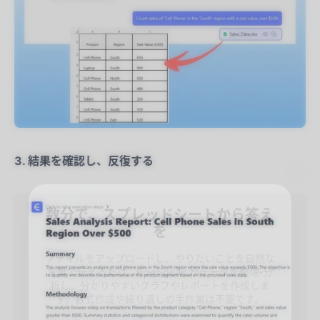
3. 結果を確認し、反復する
数分で、スプレッドシートから答え
を
ファイルをアップロードし、やりたいことを自然な
言葉で伝えるだけ。RowSpeak がデータを整理・分
析し、分かりやすいグラフやレポートを作成しま
す。数式作成や繰り返しの手作業は不要です。
✨
✨
無料で表を分析する