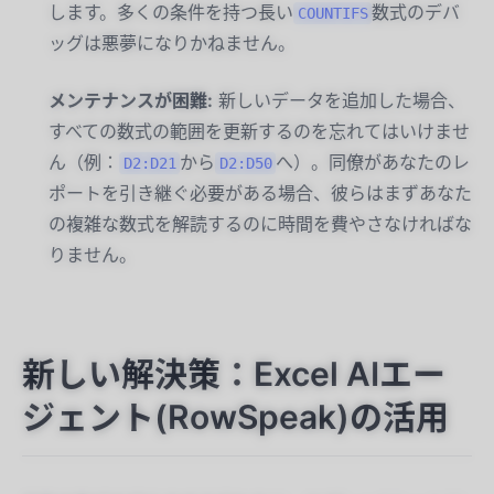
します。多くの条件を持つ長い
数式のデバ
COUNTIFS
ッグは悪夢になりかねません。
メンテナンスが困難:
新しいデータを追加した場合、
すべての数式の範囲を更新するのを忘れてはいけませ
ん（例：
から
へ）。同僚があなたのレ
D2:D21
D2:D50
ポートを引き継ぐ必要がある場合、彼らはまずあなた
の複雑な数式を解読するのに時間を費やさなければな
りません。
新しい解決策：Excel AIエー
ジェント(RowSpeak)の活用