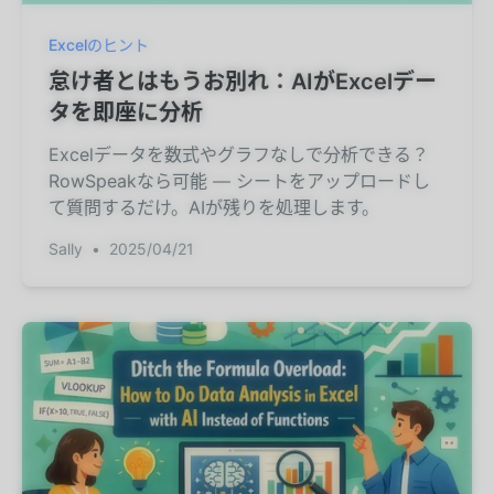
Excelのヒント
怠け者とはもうお別れ：AIがExcelデー
タを即座に分析
Excelデータを数式やグラフなしで分析できる？
RowSpeakなら可能 — シートをアップロードし
て質問するだけ。AIが残りを処理します。
Sally
•
2025/04/21