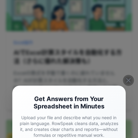
Excel操作
AIでExcel計算スタイルを自動化する方
法（さらに優れた解決策も）
Excelの数式を手動で書くのに疲れていません
か？AIが計算スタイルを自動化する方法と、
RowSpeakがノーコードでさらに簡単にする理由
をご紹介します。
Get Answers from Your
Gianna
•
2025/09/02
Spreadsheet in Minutes
Upload your file and describe what you need in
plain language. RowSpeak cleans data, analyzes
it, and creates clear charts and reports—without
formulas or repetitive manual work.