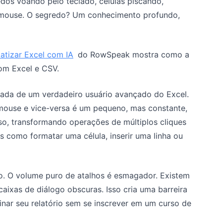
edos voando pelo teclado, células piscando,
 mouse. O segredo? Um conhecimento profundo,
atizar Excel com IA
do RowSpeak mostra como a
com Excel e CSV.
rada de um verdadeiro usuário avançado do Excel.
 mouse e vice-versa é um pequeno, mas constante,
so, transformando operações de múltiplos cliques
 como formatar uma célula, inserir uma linha ou
o. O volume puro de atalhos é esmagador. Existem
aixas de diálogo obscuras. Isso cria uma barreira
inar seu relatório sem se inscrever em um curso de