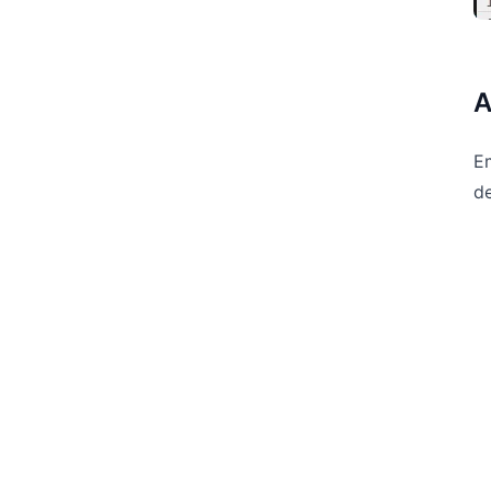
A
E
de