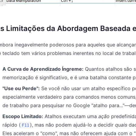
s Limitações da Abordagem Baseada 
mbora inegavelmente poderosos para aqueles que alcançam
 teclado tem vários problemas inerentes no local de trab
A Curva de Aprendizado Íngreme:
Quantos atalhos são su
memorização é significativo, e é uma batalha constante pa
"Use ou Perde":
Se você não usar um atalho específico po
especialmente verdadeiro para comandos menos comuns, 
de trabalho para pesquisar no Google "atalho para..."—de
Escopo Limitado:
Atalhos executam uma
ação
predefinida
rápido (
), mas não podem ajudá-lo a decidir
quais
dad
F11
Eles aceleram o "como", mas não oferecem ajuda com o "o