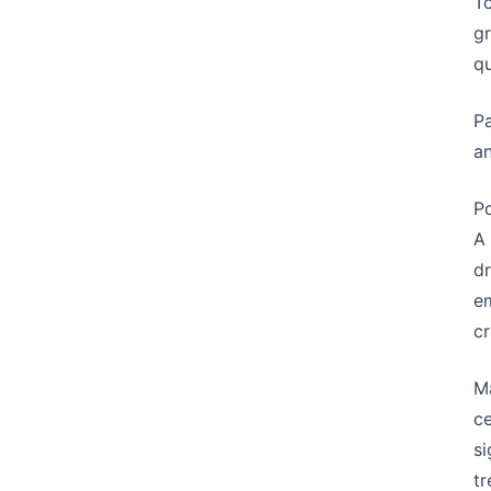
To
g
qu
P
an
Po
A 
dr
em
cr
M
ce
si
t