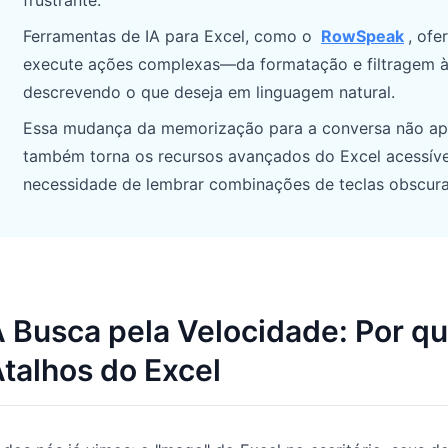
frustrante.
Gerencie pipeline, metas, previsões e
Prompts úteis para análise, relatórios e
Ferramentas de IA para Excel, como o
RowSpeak
, of
receita.
limpeza de dados.
execute ações complexas—da formatação e filtragem à
descrevendo o que deseja em linguagem natural.
Projeto
Comunidade
Controle marcos, responsáveis,
Participe das discussões, faça
Essa mudança da memorização para a conversa não ap
entregas e estado.
perguntas e aprenda com outros
também torna os recursos avançados do Excel acessívei
utilizadores.
necessidade de lembrar combinações de teclas obscura
Análises
Início rápido
Dashboards, revisões de KPI e análises
recorrentes.
Onboarding rápido para novos
utilizadores e equipas.
 Busca pela Velocidade: Por 
talhos do Excel