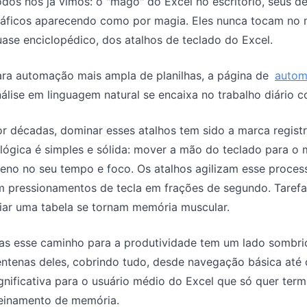
dos nós já vimos: o "mago" do Excel no escritório, seus d
ráficos aparecendo como por magia. Eles nunca tocam no
ase enciclopédico, dos atalhos de teclado do Excel.
ara automação mais ampla de planilhas, a página de
autom
álise em linguagem natural se encaixa no trabalho diário 
r décadas, dominar esses atalhos tem sido a marca regist
lógica é simples e sólida: mover a mão do teclado para o
eno no seu tempo e foco. Os atalhos agilizam esse proces
 pressionamentos de tecla em frações de segundo. Tarefas
iar uma tabela se tornam memória muscular.
as esse caminho para a produtividade tem um lado sombri
ntenas deles, cobrindo tudo, desde navegação básica até c
gnificativa para o usuário médio do Excel que só quer term
reinamento de memória.