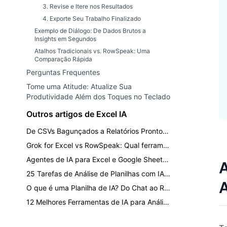
3. Revise e Itere nos Resultados
4. Exporte Seu Trabalho Finalizado
Exemplo de Diálogo: De Dados Brutos a
Insights em Segundos
Atalhos Tradicionais vs. RowSpeak: Uma
Comparação Rápida
Perguntas Frequentes
Tome uma Atitude: Atualize Sua
Produtividade Além dos Toques no Teclado
Outros artigos de Excel IA
De CSVs Bagunçados a Relatórios Prontos para o Conselho: Um Fluxo de Trabalho da Equipe Financeira
Grok for Excel vs RowSpeak: Qual ferramenta de IA respeita seus dados?
Agentes de IA para Excel e Google Sheets em 2026: Testes Reais, Casos de Falha, e um Guia do Comprador
A
25 Tarefas de Análise de Planilhas com IA para Finanças e Operações (com prompts)
A
O que é uma Planilha de IA? Do Chat ao Relatório de Negócios Revisável
12 Melhores Ferramentas de IA para Análise de Dados do Excel em 2026: Escolha por Workflow