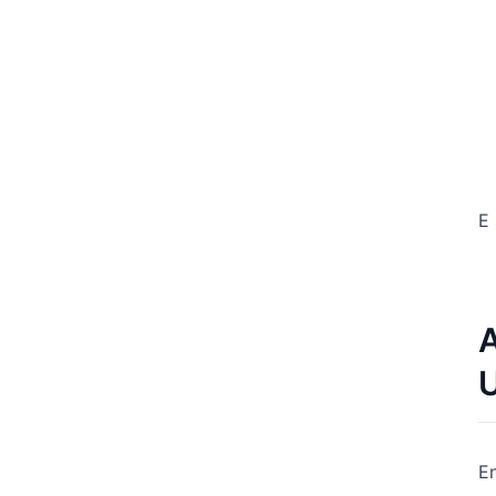
E
A
E