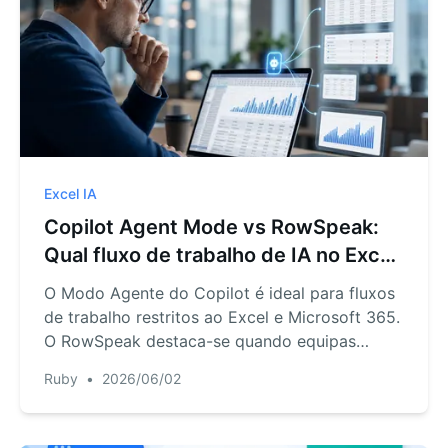
Excel IA
Copilot Agent Mode vs RowSpeak:
Qual fluxo de trabalho de IA no Excel
é ideal para relatórios empresariais?
O Modo Agente do Copilot é ideal para fluxos
de trabalho restritos ao Excel e Microsoft 365.
O RowSpeak destaca-se quando equipas
precisam de transformar Excel, CSV, PDF,
Ruby
•
2026/06/02
capturas de tela e dados exportados em
gráficos, dashboards e relatórios prontos para
análise.