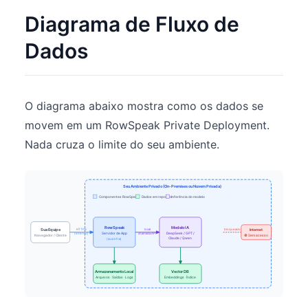
Diagrama de Fluxo de
Dados
O diagrama abaixo mostra como os dados se
movem em um RowSpeak Private Deployment.
Nada cruza o limite do seu ambiente.
Seu Ambiente Privado (On-Premises ou Nuvem Privada)
Componentes RowSpeak
Dados em repouso
Inferência do modelo
RowSpeak
Modelo IA
Sua Equipe
HTTPS
local
bloqueado
Internet
Servidor de App
DeepSeek / GPT /
(interno)
chamada API
Navegador / Cliente
🚫 Sem acesso
Claude / Qwen
(sua infra)
Armazenamento Local
Vector DB
Arquivos · Saídas · Logs
Embeddings · Índice