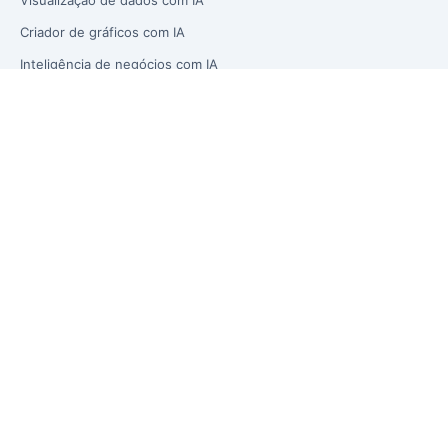
Criador de gráficos com IA
Inteligência de negócios com IA
Gerador de Planilha com IA
Solução
Finanças e Contabilidade
Marketing e Crescimento
Cadeia de Suprimentos e Estoque
Vendas e E-commerce
Relatórios de gestão
Previsão de receita
Orçamento vs Real