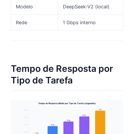
Modelo
DeepSeek-V2 (local)
Rede
1 Gbps interno
Tempo de Resposta por
Tipo de Tarefa
Tempo de Resposta Médio por Tipo de Tarefa (segundos)
7.8s
8s
6.2s
6s
4.8s
4s
3.5s
2s
1.2s