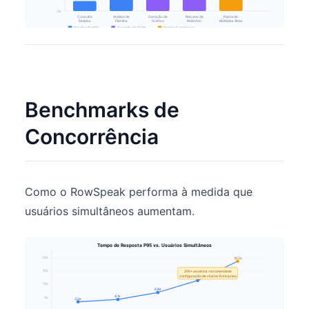
0s
Consulta
Análise de
Geração de
Resumo de
Pasta de
Simples
Planilha
Gráfico
Relatório
Múltiplas Abas
Tarefas Padrão
Geração de Saída
Pastas Complexas
Benchmarks de
Concorrência
Como o RowSpeak performa à medida que
usuários simultâneos aumentam.
Tempo de Resposta P95 vs. Usuários Simultâneos
20s
18.5s
15s
200+ usuários: recomendado
configuração de cluster Enterprise
11.2s
10s
6.8s
4.1s
5s
3.2s