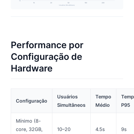
0s
10
20
50
100
200
Usuários Simultâneos
Performance por
Configuração de
Hardware
Usuários
Tempo
Temp
Configuração
Simultâneos
Médio
P95
Mínimo (8-
core, 32GB,
10–20
4.5s
9s