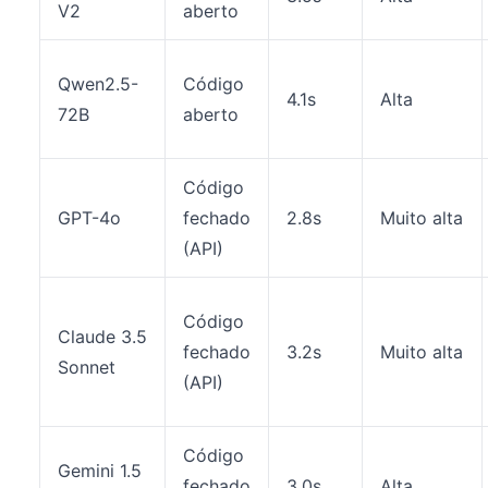
V2
aberto
Qwen2.5-
Código
4.1s
Alta
72B
aberto
Código
GPT-4o
fechado
2.8s
Muito alta
(API)
Código
Claude 3.5
fechado
3.2s
Muito alta
Sonnet
(API)
Código
Gemini 1.5
fechado
3.0s
Alta