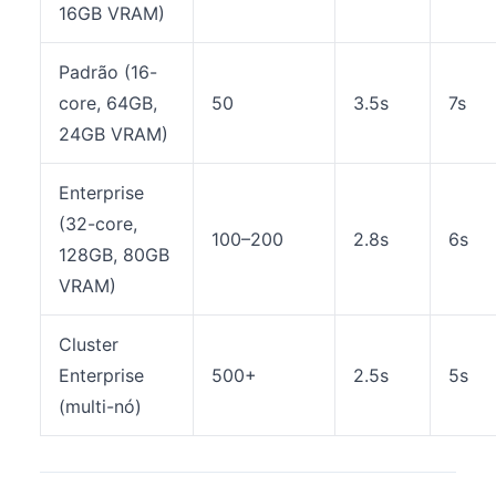
16GB VRAM)
Padrão (16-
core, 64GB,
50
3.5s
7s
24GB VRAM)
Enterprise
(32-core,
100–200
2.8s
6s
128GB, 80GB
VRAM)
Cluster
Enterprise
500+
2.5s
5s
(multi-nó)