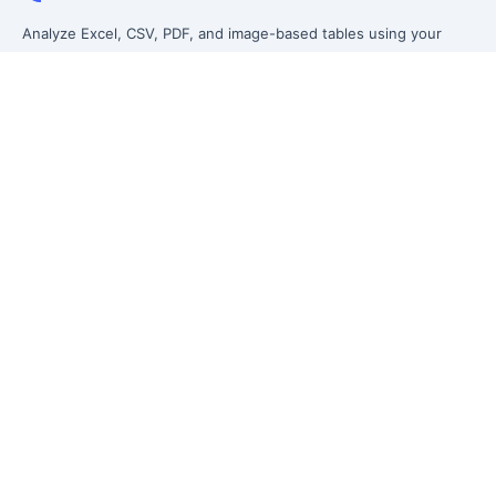
Analyze Excel, CSV, PDF, and image-based tables using your
own words. Clean messy data faster, generate insights instantly,
and ship reporting that leadership can actually use.
Let rows speak. From messy data to leadership-ready reporting.
Formerly Excelmatic
Product
Excel AI
AI Spreadsheet Assistant
AI Data Analysis