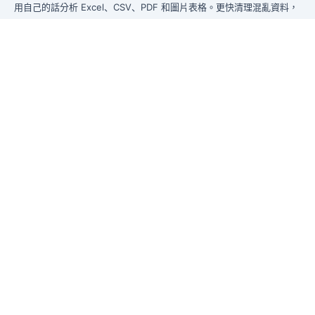
用自己的話分析 Excel、CSV、PDF 和圖片表格。更快清理混亂資料，
即時產生洞察，交付管理層真正能使用的報告。
從混亂資料到管理層可直接使用的報告。
前身為 Excelmatic
產品
Excel AI
AI 表格助手
AI 數據分析
AI 報告生成
AI 表格轉看板