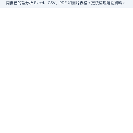
用自己的話分析 Excel、CSV、PDF 和圖片表格。更快清理混亂資料，
即時產生洞察，交付管理層真正能使用的報告。
從混亂資料到管理層可直接使用的報告。
前身為 Excelmatic
產品
Excel AI
AI 表格助手
AI 數據分析
AI 報告生成
AI 表格轉看板