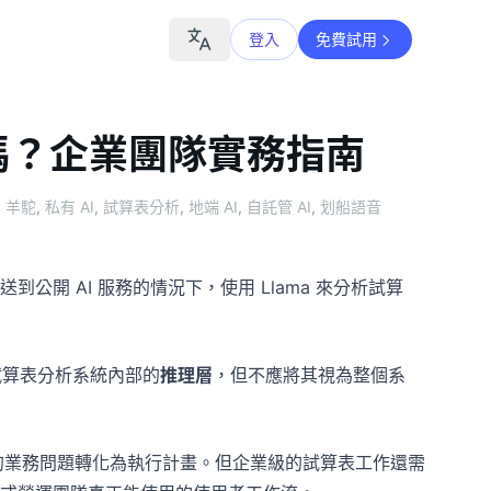
登入
免費試用
表嗎？企業團隊實務指南
羊駝
,
私有 AI
,
試算表分析
,
地端 AI
,
自託管 AI
,
划船語音
開 AI 服務的情況下，使用 Llama 來分析試算
試算表分析系統內部的
推理層
，但不應將其視為整個系
亂的業務問題轉化為執行計畫。但企業級的試算表工作還需