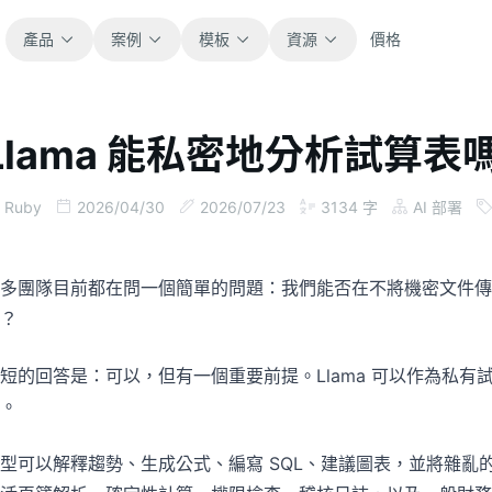
產品
案例
模板
資源
價格
Llama 能私密地分析試算
全部
部落格
瀏覽全部可直接使用的試算表模板。
取得產品更新、案例與工作流程靈感。
Ruby
2026/04/30
2026/07/23
3134
字
AI 部署
財務
指南
涵蓋預算、預測、報表與財務分析。
面向真實試算表工作的逐步教學。
多團隊目前都在問一個簡單的問題：我們能否在不將機密文件傳送到公
？
營運
文件
用於追蹤流程、協作、規劃與執行。
查看產品文件、設定與使用說明。
短的回答是：可以，但有一個重要前提。Llama 可以作為私有
。
銷售
提示詞庫
支援銷售管道、目標、預測與營收追蹤。
用於分析、報表與清理的實用提示詞。
型可以解釋趨勢、生成公式、編寫 SQL、建議圖表，並將雜