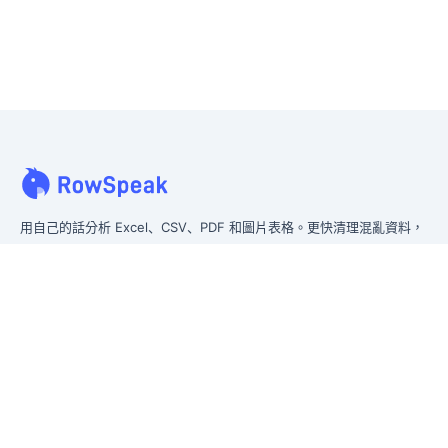
用自己的話分析 Excel、CSV、PDF 和圖片表格。更快清理混亂資料，
即時產生洞察，交付管理層真正能使用的報告。
從混亂資料到管理層可直接使用的報告。
前身為 Excelmatic