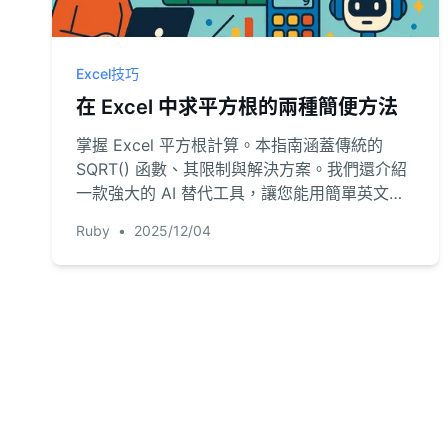
Excel技巧
在 Excel 中求平方根的兩種簡便方法
掌握 Excel 平方根計算。本指南涵蓋傳統的
SQRT() 函數、其限制與解決方案。我們還介紹
一款強大的 AI 替代工具，讓您能用簡單英文獲
得即時解答，使分析更快速直覺。
Ruby
•
2025/12/04