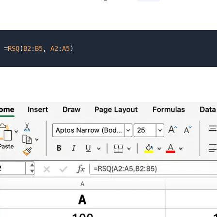
=
RSQ
(
B2
:
B5
, 
A2
:
A5