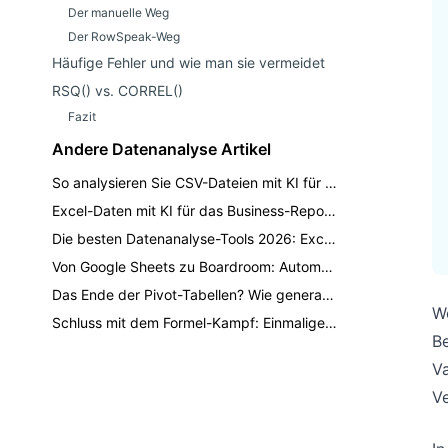
Der manuelle Weg
Der RowSpeak-Weg
Häufige Fehler und wie man sie vermeidet
RSQ() vs. CORREL()
Fazit
Andere Datenanalyse Artikel
So analysieren Sie CSV-Dateien mit KI für Monatsberichte
Excel-Daten mit KI für das Business-Reporting analysieren
Die besten Datenanalyse-Tools 2026: Excel, BI, KI und Spreadsheet-Tools im Vergleich
Von Google Sheets zu Boardroom: Automatisierung plattformübergreifender Datenanalyse mit KI
Das Ende der Pivot-Tabellen? Wie generative KI die Geschäftsberichterstattung neu gestaltet
W
Schluss mit dem Formel-Kampf: Einmalige Daten in Excel mit KI finden
Be
Va
Ve