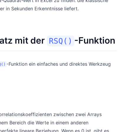
R-Quadrat-Wert in Excel zu finden: die klassische
r in Sekunden Erkenntnisse liefert.
atz mit der
-Funktion
RSQ()
-Funktion ein einfaches und direktes Werkzeug
Q()
orrelationskoeffizienten zwischen zwei Arrays
inem Bereich die Werte in einem anderen
 perfekte lineare Beziehung. Wenn es 0 ist, gibt es