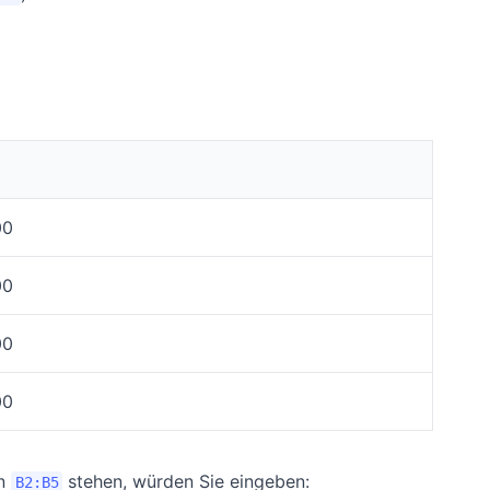
00
00
00
00
in
stehen, würden Sie eingeben:
B2:B5