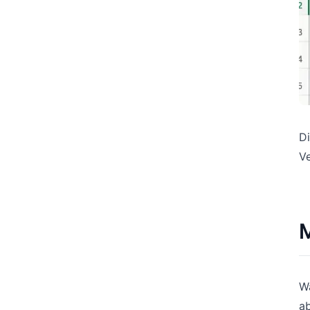
Di
Ve
M
W
ab