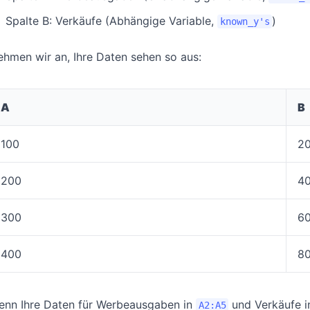
Spalte B: Verkäufe (Abhängige Variable,
)
known_y's
hmen wir an, Ihre Daten sehen so aus:
A
B
100
2
200
4
300
6
400
8
enn Ihre Daten für Werbeausgaben in
und Verkäufe 
A2:A5