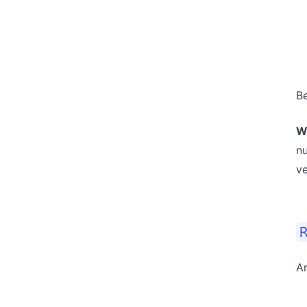
Be
W
nu
ve
A