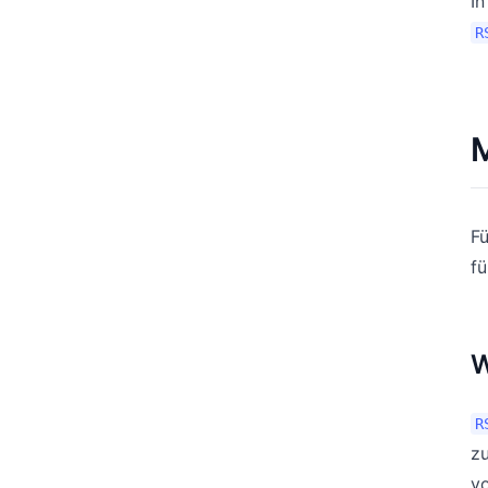
In
R
M
Fü
fü
W
R
zu
v