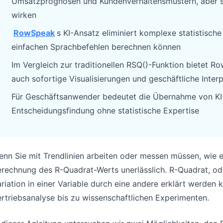
Umsatzprognosen und Kundenverhaltensmustern, aber s
Pipelines, Ziele, Forecasts und Umsatz
Nützliche Prompts für Analyse,
wirken
nachverfolgen.
Reporting und Bereinigung.
RowSpeak
s KI-Ansatz eliminiert komplexe statistisch
Projekt
Community
einfachen Sprachbefehlen berechnen können
Meilensteine, Verantwortliche,
Diskutieren, Fragen stellen und von
Im Vergleich zur traditionellen RSQ()-Funktion bietet 
Lieferung und Status verwalten.
anderen Nutzern lernen.
auch sofortige Visualisierungen und geschäftliche Inter
Analysen
Schnellstart
Für Geschäftsanwender bedeutet die Übernahme von KI-T
Dashboards, KPI-Reviews und
Schneller Einstieg für neue Nutzer und
Entscheidungsfindung ohne statistische Expertise
wiederkehrende Business-Insights.
Teams.
enn Sie mit Trendlinien arbeiten oder messen müssen, wie
rechnung des R-Quadrat-Werts unerlässlich. R-Quadrat, ode
riation in einer Variable durch eine andere erklärt werden k
rtriebsanalyse bis zu wissenschaftlichen Experimenten.