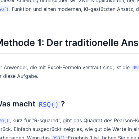
 dieser Anleitung untersuchen wir zwei Möglichkeiten, den 
-Funktion und einen modernen, KI-gestützten Ansatz, de
SQ()
ethode 1: Der traditionelle Ans
r Anwender, die mit Excel-Formeln vertraut sind, ist die
RS
r diese Aufgabe.
as macht
?
RSQ()
, kurz für "R-squared", gibt das Quadrat des Pearson-K
SQ()
rück. Einfach ausgedrückt zeigt es, wie gut die Werte in e
orhersagen. Wenn das
-Ergebnis 1 ist, haben Sie eine
RSQ()