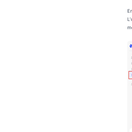
En
L'
m