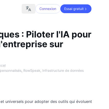
Connexion
Essai gratuit
ues : Piloter l'IA pour
d'entreprise sur
xcel
personnalisés
,
RowSpeak
,
Infrastructure de données
t universels pour adopter des outils qui évoluent