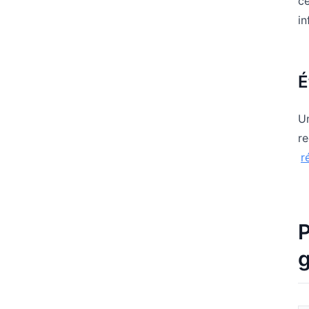
ce
in
É
Un
r
r
P
g