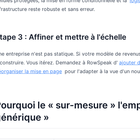
llules protégées, la mise en forme conditionnelle et la
logi
frastructure reste robuste et sans erreur.
tape 3 : Affiner et mettre à l'échelle
e entreprise n'est pas statique. Si votre modèle de revenu
econstruire. Vous itérez. Demandez à RowSpeak d'
ajouter d
éorganiser la mise en page
pour l'adapter à la vue d'un no
ourquoi le « sur-mesure » l'emp
énérique »