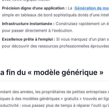
Pipelines, objectifs, prévisions et suivi
Prompts utiles pour l’analyse, le
Précision digne d'une application :
La
Génération de m
du chiffre d’affaires.
reporting et le nettoyage.
simple en tableaux de bord sophistiqués dotés d'une intell
Projet
Communauté
Infrastructure instantanée :
Construisez rapidement un éco
Gérez jalons, responsables, livrables et
Participez aux échanges, posez vos
pour passer directement à l'exécution.
avancement.
questions et apprenez des utilisateurs.
Excellence prête à l'emploi :
Si vous manquez d'un plan s
pour découvrir des ressources professionnelles éprouvées 
Analytique
Démarrage rapide
Tableaux de bord, revues KPI et
Prise en main rapide pour les nouveaux
analyses récurrentes.
utilisateurs et équipes.
a fin du « modèle générique »
ndant des années, les propriétaires de petites entreprises o
iques à des modèles génériques « gratuits » trouvés en lign
oductivité : vous passez plus de temps à réparer l'outil qu'à l