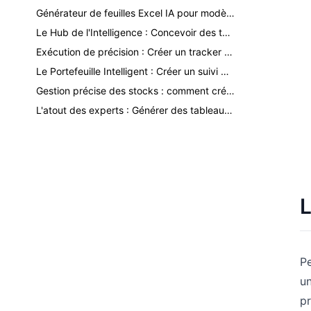
Générateur de feuilles Excel IA pour modèles d'inventaire, de ventes et de finance
Le Hub de l'Intelligence : Concevoir des tableaux de bord KPI multi-feuilles avec l'IA
Exécution de précision : Créer un tracker de projet intelligent & une liste des retards avec l'IA
Le Portefeuille Intelligent : Créer un suivi budgétaire prédictif avec l'IA
Gestion précise des stocks : comment créer un système d'inventaire automatisé avec l'IA
L'atout des experts : Générer des tableaux de bord de projet d'élite avec l'IA
L
Pe
un
pr