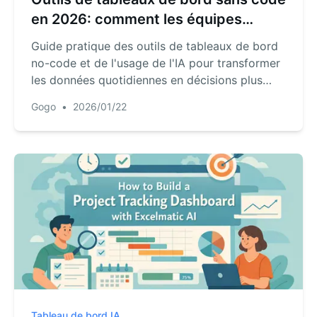
en 2026: comment les équipes
transforment les données en
Guide pratique des outils de tableaux de bord
décisions plus rapidement
no-code et de l'usage de l'IA pour transformer
les données quotidiennes en décisions plus
rapides.
Gogo
•
2026/01/22
Tableau de bord IA