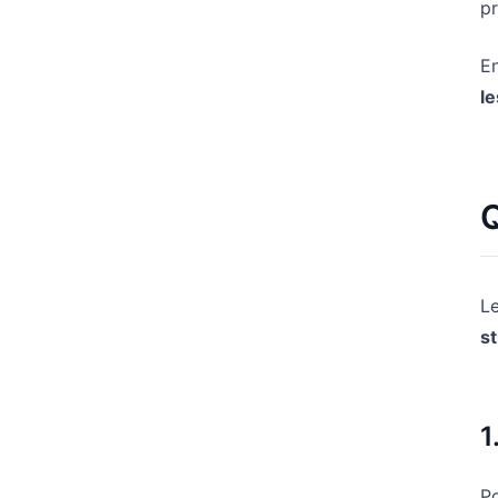
pr
En
le
Q
Le
s
1
Po