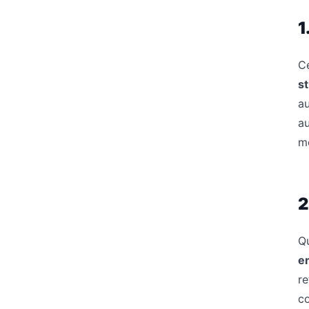
1
C
st
au
au
mé
2
Q
en
re
c