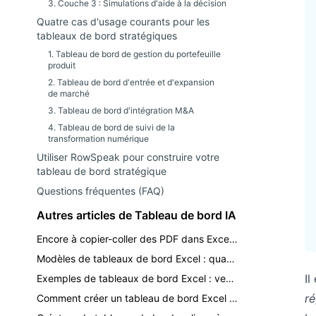
3. Couche 3 : Simulations d'aide à la décision
Quatre cas d'usage courants pour les
tableaux de bord stratégiques
1. Tableau de bord de gestion du portefeuille
produit
2. Tableau de bord d'entrée et d'expansion
de marché
3. Tableau de bord d'intégration M&A
4. Tableau de bord de suivi de la
transformation numérique
Utiliser RowSpeak pour construire votre
tableau de bord stratégique
Questions fréquentes (FAQ)
Autres articles de Tableau de bord IA
Encore à copier-coller des PDF dans Excel ? Transformez vos rapports en tableaux de bord.
Modèles de tableaux de bord Excel : quand utiliser un modèle vs l'IA
Il
Exemples de tableaux de bord Excel : ventes, finance, stocks et rapports KPI
ré
Comment créer un tableau de bord Excel avec l'IA