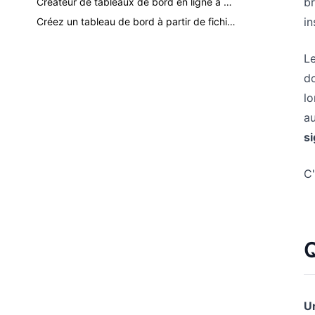
br
Créateur de tableaux de bord en ligne à partir d'Excel : un workflow IA pratique
in
Créez un tableau de bord à partir de fichiers Excel, CSV et PDF avec l'IA
L
do
lo
au
si
C
Q
U