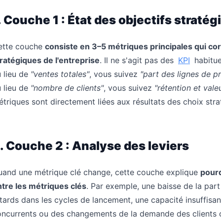
. Couche 1 : État des objectifs straté
ette couche
consiste en 3–5 métriques principales qui co
ratégiques de l'entreprise
. Il ne s'agit pas des
KPI
habitue
 lieu de
"ventes totales"
, vous suivez
"part des lignes de p
 lieu de
"nombre de clients"
, vous suivez
"rétention et vale
triques sont directement liées aux résultats des choix stra
. Couche 2 : Analyse des leviers
uand une métrique clé change, cette couche explique
pour
tre les métriques clés
. Par exemple, une baisse de la part
tards dans les cycles de lancement, une capacité insuffis
oncurrents ou des changements de la demande des clients 