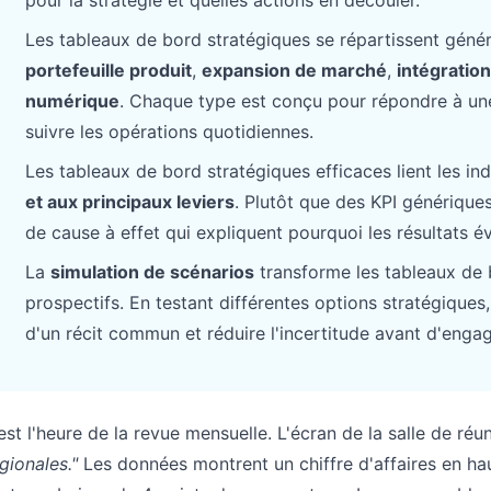
pour la stratégie et quelles actions en découler.
Pipelines, objectifs, prévisions et suivi
Prompts utiles pour l’analyse, le
Les tableaux de bord stratégiques se répartissent gén
du chiffre d’affaires.
reporting et le nettoyage.
portefeuille produit
,
expansion de marché
,
intégratio
numérique
. Chaque type est conçu pour répondre à une
Projet
Communauté
suivre les opérations quotidiennes.
Gérez jalons, responsables, livrables et
Participez aux échanges, posez vos
avancement.
questions et apprenez des utilisateurs.
Les tableaux de bord stratégiques efficaces lient les i
et aux principaux leviers
. Plutôt que des KPI génériques
Analytique
Démarrage rapide
de cause à effet qui expliquent pourquoi les résultats é
Tableaux de bord, revues KPI et
Prise en main rapide pour les nouveaux
analyses récurrentes.
utilisateurs et équipes.
La
simulation de scénarios
transforme les tableaux de b
prospectifs. En testant différentes options stratégiques,
d'un récit commun et réduire l'incertitude avant d'enga
 est l'heure de la revue mensuelle. L'écran de la salle de réu
gionales."
Les données montrent un chiffre d'affaires en h