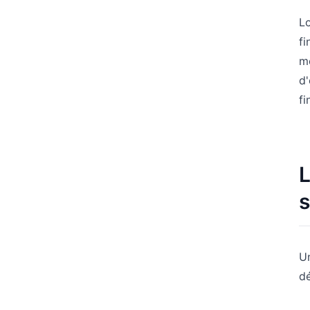
Lo
fi
mo
d'
fi
L
s
Un
dé