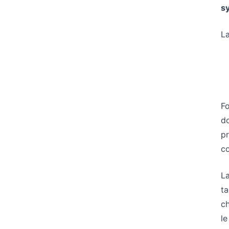
sy
La
Fo
do
pr
co
La
ta
ch
le