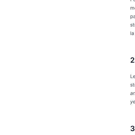
mo
pa
st
la
2
Le
st
an
ye
3