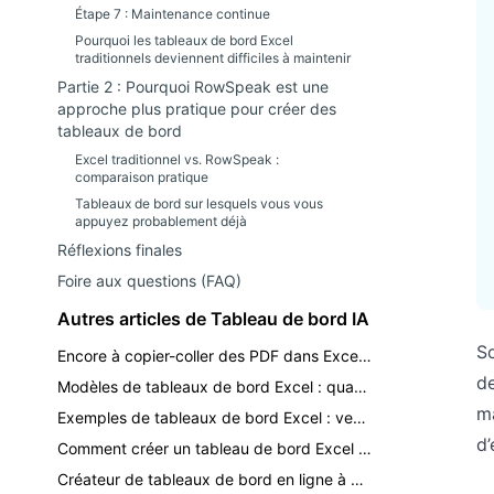
Étape 7 : Maintenance continue
Pourquoi les tableaux de bord Excel
traditionnels deviennent difficiles à maintenir
Partie 2 : Pourquoi RowSpeak est une
approche plus pratique pour créer des
tableaux de bord
Excel traditionnel vs. RowSpeak :
comparaison pratique
Tableaux de bord sur lesquels vous vous
appuyez probablement déjà
Réflexions finales
Foire aux questions (FAQ)
Autres articles de Tableau de bord IA
So
Encore à copier-coller des PDF dans Excel ? Transformez vos rapports en tableaux de bord.
de
Modèles de tableaux de bord Excel : quand utiliser un modèle vs l'IA
ma
Exemples de tableaux de bord Excel : ventes, finance, stocks et rapports KPI
d
Comment créer un tableau de bord Excel avec l'IA
Créateur de tableaux de bord en ligne à partir d'Excel : un workflow IA pratique