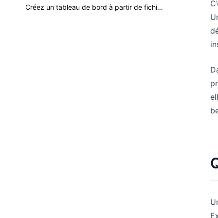
C’
Créez un tableau de bord à partir de fichiers Excel, CSV et PDF avec l'IA
Un
dé
in
Da
pr
el
be
Q
Un
E