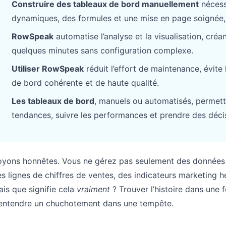
Construire des tableaux de bord manuellement
nécess
Pipelines, objectifs, prévisions et suivi
Prompts utiles pour l’analyse, le
dynamiques, des formules et une mise en page soignée, c
du chiffre d’affaires.
reporting et le nettoyage.
RowSpeak
automatise l’analyse et la visualisation, cré
Projet
Communauté
quelques minutes sans configuration complexe.
Gérez jalons, responsables, livrables et
Participez aux échanges, posez vos
Utiliser RowSpeak
réduit l’effort de maintenance, évite
avancement.
questions et apprenez des utilisateurs.
de bord cohérente et de haute qualité.
Analytique
Démarrage rapide
Les tableaux de bord
, manuels ou automatisés, permett
Tableaux de bord, revues KPI et
Prise en main rapide pour les nouveaux
tendances, suivre les performances et prendre des décis
analyses récurrentes.
utilisateurs et équipes.
yons honnêtes. Vous ne gérez pas seulement des données d
s lignes de chiffres de ventes, des indicateurs marketing he
is que signifie cela
vraiment
? Trouver l’histoire dans une 
’entendre un chuchotement dans une tempête.