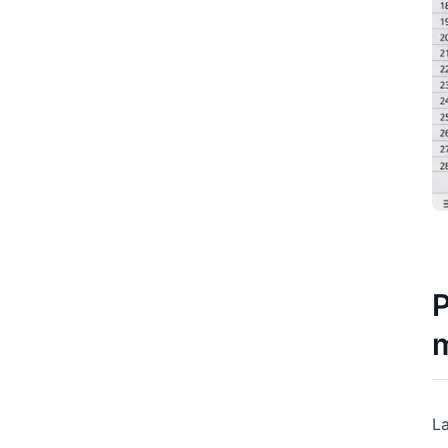
P
m
La