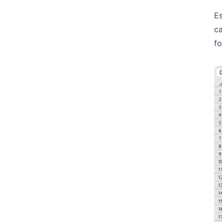
Es
ca
fo