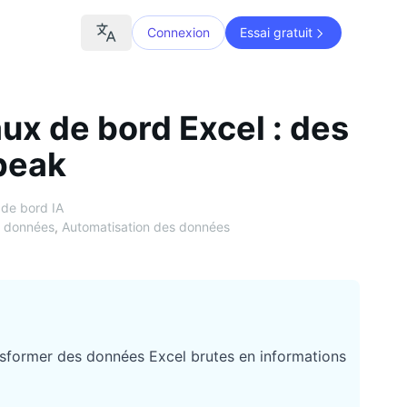
Connexion
Essai gratuit
x de bord Excel : des
peak
 de bord IA
e données
,
Automatisation des données
ansformer des données Excel brutes en informations