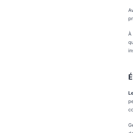
A
pr
À 
qu
in
É
Le
pe
c
Gé