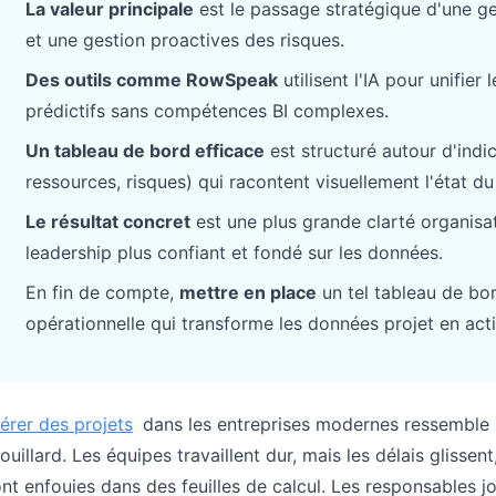
La valeur principale
est le passage stratégique d'une ge
Pipelines, objectifs, prévisions et suivi
Prompts utiles pour l’analyse, le
et une gestion proactives des risques.
du chiffre d’affaires.
reporting et le nettoyage.
Des outils comme RowSpeak
utilisent l'IA pour unifie
Projet
Communauté
prédictifs sans compétences BI complexes.
Gérez jalons, responsables, livrables et
Participez aux échanges, posez vos
Un tableau de bord efficace
est structuré autour d'indi
avancement.
questions et apprenez des utilisateurs.
ressources, risques) qui racontent visuellement l'état du
Analytique
Démarrage rapide
Le résultat concret
est une plus grande clarté organisat
Tableaux de bord, revues KPI et
Prise en main rapide pour les nouveaux
leadership plus confiant et fondé sur les données.
analyses récurrentes.
utilisateurs et équipes.
En fin de compte,
mettre en place
un tel tableau de bor
opérationnelle qui transforme les données projet en acti
érer des projets
dans les entreprises modernes ressemble s
ouillard. Les équipes travaillent dur, mais les délais glisse
nt enfouies dans des feuilles de calcul. Les responsables 