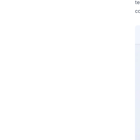
te
co