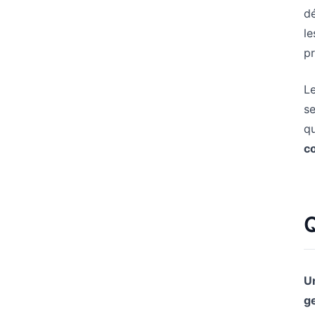
dé
le
pr
Le
se
qu
c
Q
Un
g