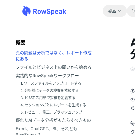
製品
概要
真の問題は分析ではなく、レポート作成
にある
ファイルとビジネス上の問いから始める
実践的なRowSpeakワークフロー
1. ソースファイルをアップロードする
多
2. 分析前にデータの検査を依頼する
3. ビジネス用語で指標を定義する
の
4. セクションごとにレポートを生成する
ら
5. レビュー、修正、ブラッシュアップ
優れたAIデータ分析がもたらすべきもの
毎
Excel、ChatGPT、BI、それとも
ク
RowSpeak？