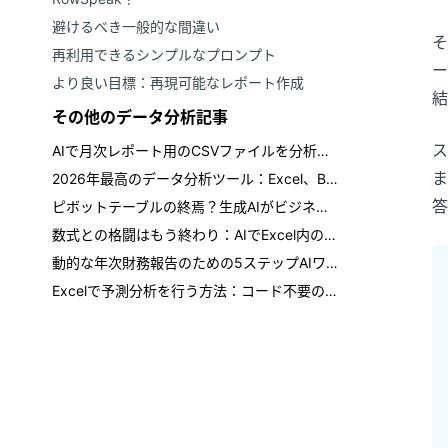
避けるべき一般的な間違い
そ
再利用できるシンプルなプロンプト
ー
より良い目標：再現可能なレポート作成
結
その他のデータ分析記事
ス
AIで月次レポート用のCSVファイルを分析する方法
ま
2026年最高のデータ分析ツール：Excel、BI、AI、スプレッドシートを比較
答
ピボットテーブルの終焉？生成AIがビジネスレポーティングを再構築
数式との格闘はもう終わり：AIでExcel内の一意なデータを検索
動的な年次財務報告のための5ステップAIワークフロー
Excelで予測分析を行う方法：コード不要のAI予測ガイド（5分で始められる）