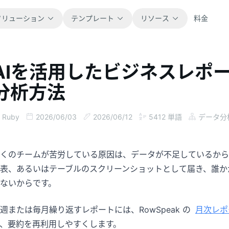
ソリューション
テンプレート
リソース
料金
AIを活用したビジネスレポー
すべて
ブログ
分析方法
すぐに使えるスプレッドシートテンプレー
製品アップデート、事例、ワークフローの
トをすべて閲覧できます。
ヒントを紹介します。
Ruby
2026/06/03
2026/06/12
5412
単語
データ分
金融
ガイド
予算、予測、レポート、財務分析に対応し
実際の表計算業務向けのステップ別チュー
ます。
トリアルです。
くのチームが苦労している原因は、データが不足しているからで
表、あるいはテーブルのスクリーンショットとして届き、誰か
操作
ドキュメント
ないからです。
業務フロー、引き継ぎ、計画、実行を管理
製品ドキュメント、設定方法、利用リファ
できます。
レンスを確認できます。
週または毎月繰り返すレポートには、RowSpeak の
月次レポ
、要約を再利用しやすくします。
販売
プロンプトライブラリ