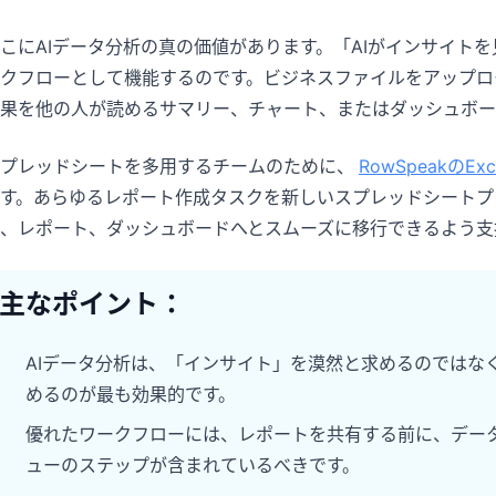
パイプライン、目標、予測、売上追跡に役
分析、レポート、データ整理に役立つプロ
立ちます。
ンプト集です。
こにAIデータ分析の真の価値があります。「AIがインサイト
クフローとして機能するのです。ビジネスファイルをアップロ
プロジェクト
コミュニティ
果を他の人が読めるサマリー、チャート、またはダッシュボー
マイルストーン、担当者、納品状況、進捗
議論に参加し、質問し、他のユーザーから
を管理します。
学べます。
プレッドシートを多用するチームのために、
RowSpeakのEx
す。あらゆるレポート作成タスクを新しいスプレッドシートプ
アナリティクス
クイックスタート
、レポート、ダッシュボードへとスムーズに移行できるよう支
ダッシュボード、KPIレビュー、定期的な分
新しいユーザーやチーム向けの素早い立ち
析に対応します。
上がりガイドです。
主なポイント：
AIデータ分析は、「インサイト」を漠然と求めるのではな
めるのが最も効果的です。
優れたワークフローには、レポートを共有する前に、デー
ューのステップが含まれているべきです。