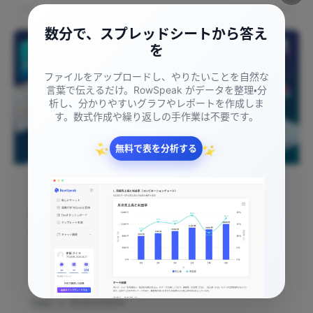
数分で、スプレッドシートから答え
を
ファイルをアップロードし、やりたいことを自然な
言葉で伝えるだけ。RowSpeak がデータを整理・分
析し、分かりやすいグラフやレポートを作成しま
す。数式作成や繰り返しの手作業は不要です。
無料で表を分析する
✨
✨
Excelのヒント
RowSpeak 小教室: 驚くべきデータ可視
化を作るもの
今日はRowSpeakを使った素晴らしいデータ可視
化の方法を紹介します。
Sally
•
2025/03/04