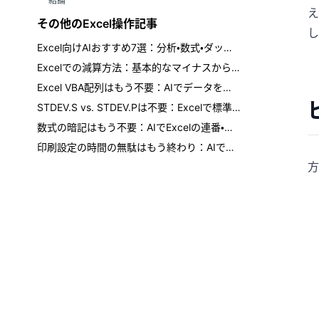
結論
え
その他のExcel操作記事
し
Excel向けAIおすすめ7選：分析・数式・ダッシュボード・レポート
Excelでの減算方法：基本的なマイナスからワンクリックAIまで
Excel VBA配列はもう不要：AIでデータを数秒で処理する方法
STDEV.S vs. STDEV.Pは不要：Excelで標準偏差をわかりやすく計算する方法
数式の暗記はもう不要：AIでExcelの連番・連続日付を生成
印刷設定の時間の無駄はもう終わり：AIでどんなExcelシートでも印刷用に準備する方法
方