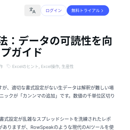
ログイン
無料トライアル
方法：データの可読性を向
ップガイド
操作
Excelのヒント
,
Excel操作
,
生産性
ですが、適切な書式設定がない生データは解釈が難しい場
ニックが「カンンマの追加」です。数値の千単位区切り
ンマ書式設定が乱雑なスプレッドシートを洗練されたレポ
ありますが、RowSpeakのような現代のAIツールを使