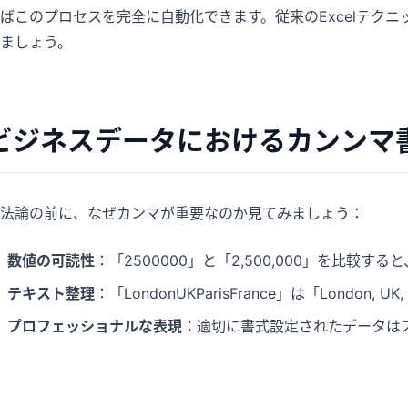
ばこのプロセスを完全に自動化できます。従来のExcelテク
パイプライン、目標、予測、売上追跡に役
分析、レポート、データ整理に役立つプロ
立ちます。
ンプト集です。
ましょう。
プロジェクト
コミュニティ
マイルストーン、担当者、納品状況、進捗
議論に参加し、質問し、他のユーザーから
を管理します。
学べます。
ビジネスデータにおけるカンンマ
アナリティクス
クイックスタート
ダッシュボード、KPIレビュー、定期的な分
新しいユーザーやチーム向けの素早い立ち
法論の前に、なぜカンマが重要なのか見てみましょう：
析に対応します。
上がりガイドです。
数値の可読性
：「2500000」と「2,500,000」を比較
テキスト整理
：「LondonUKParisFrance」は「London,
プロフェッショナルな表現
：適切に書式設定されたデータは