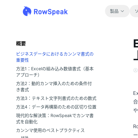
製品
概要
ビジネスデータにおけるカンンマ書式の
重要性
方法1：Excelの組み込み数値書式（基本
アプローチ）
方法2：動的カンマ挿入のための条件付
き書式
E
方法3：テキスト文字列書式のための数式
合
方法4：データ再構築のための区切り位置
や
現代的な解決策：RowSpeakでカンマ書
式を自動化
R
カンンマ使用のベストプラクティス
ー