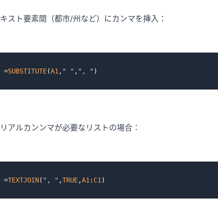
キスト要素間（都市/州など）にカンマを挿入：
=
SUBSTITUTE
(
A1
,
" "
,
", "
リアルカンンマが必要なリストの場合：
=
TEXTJOIN
(
", "
,
TRUE
,
A1
:
C1