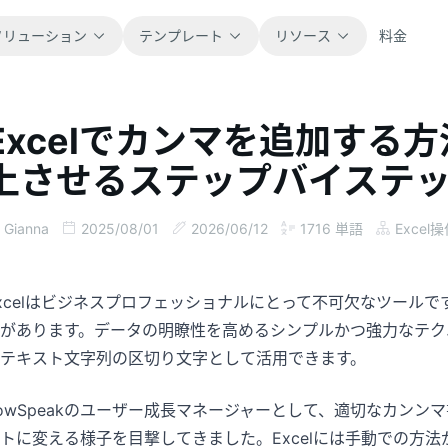
ソリューション
テンプレート
リソース
料金
Excelでカンマを追加する
すべて
ブログ
上させるステップバイステ
すぐに使えるスプレッドシートテンプレー
製品アップデート、事例、ワークフローの
トをすべて閲覧できます。
ヒントを紹介します。
Gianna
2025/08/01
2026/06/12
1716
単語
Excel
金融
ガイド
予算、予測、レポート、財務分析に対応し
実際の表計算業務向けのステップ別チュー
ます。
トリアルです。
xcelはビジネスプロフェッショナルにとって不可欠なツール
があります。データの明瞭性を高めるシンプルかつ強力なテク
操作
ドキュメント
テキスト文字列の区切り文字として活用できます。
業務フロー、引き継ぎ、計画、実行を管理
製品ドキュメント、設定方法、利用リファ
できます。
レンスを確認できます。
owSpeakのユーザー成長マネージャーとして、適切なカン
トに変える様子を目撃してきました。Excelには手動での方法が
販売
プロンプトライブラリ