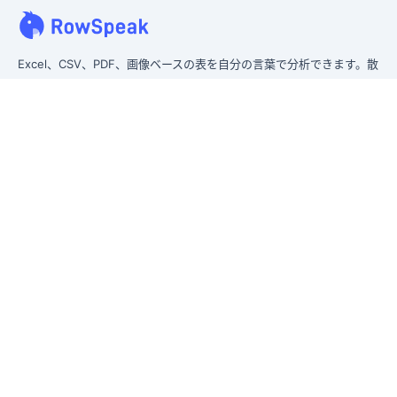
Excel、CSV、PDF、画像ベースの表を自分の言葉で分析できます。散
らかったデータをすばやく整え、すぐにインサイトを得て、経営層が
実際に使えるレポートを作成できます。
散らかったデータを、経営層向けレポートへ。
旧 Excelmatic
製品
Excel AI
AIスプレッドシートアシスタント