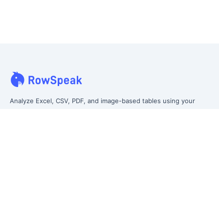
Analyze Excel, CSV, PDF, and image-based tables using your
own words. Clean messy data faster, generate insights instantly,
and ship reporting that leadership can actually use.
Let rows speak. From messy data to leadership-ready reporting.
Formerly Excelmatic