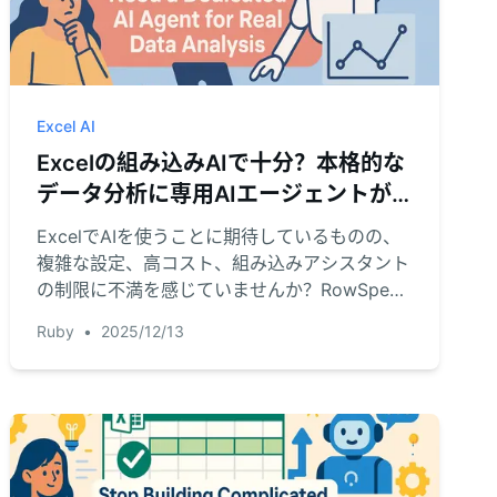
Excel AI
Excelの組み込みAIで十分？本格的な
データ分析に専用AIエージェントが
必要な理由
ExcelでAIを使うことに期待しているものの、
複雑な設定、高コスト、組み込みアシスタント
の制限に不満を感じていませんか？RowSpeak
のような専用Excel AIエージェントが、シンプ
Ruby
•
2025/12/13
ルな自然言語でデータ分析、数式生成、レポー
ト作成をより強力かつ柔軟に実現する理由をご
覧ください。