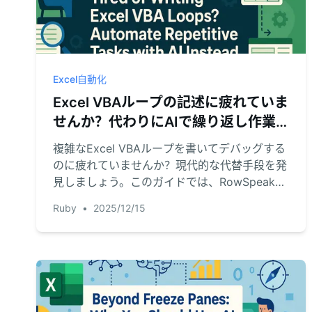
Excel自動化
Excel VBAループの記述に疲れていま
せんか？代わりにAIで繰り返し作業
を自動化しましょう
複雑なExcel VBAループを書いてデバッグする
のに疲れていませんか？現代的な代替手段を発
見しましょう。このガイドでは、RowSpeakの
ようなExcel AIが、シンプルな言語コマンドを
Ruby
•
2025/12/15
使用して複数のシートやファイルにわたるタス
クを自動化し、何時間もの作業を節約する方法
を紹介します。