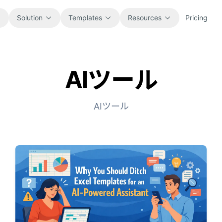
Solution
Templates
Resources
Pricing
AIツール
All
Blog
Browse every ready-to-use
Product updates, examples, and
spreadsheet template.
workflow ideas.
AIツール
Finance
Guides
Budgets, forecasts, reporting, and
Step-by-step tutorials for real
financial analysis.
spreadsheet jobs.
Operations
Documentation
Track workflows, handoffs, planning,
Core product docs, setup, and usage
and execution.
references.
Sales
Prompt Library