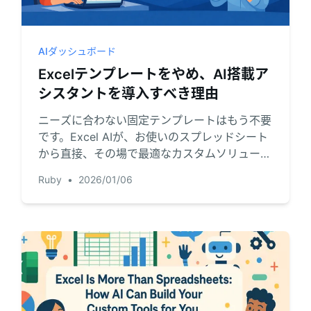
Pipelines, quotas, forecasting, and
Useful prompts for analysis, reporting,
revenue tracking.
and cleanup.
AIダッシュボード
Project
Community
Excelテンプレートをやめ、AI搭載ア
Manage milestones, owners, delivery,
Join discussions, ask questions, and
シスタントを導入すべき理由
and status.
learn from users.
ニーズに合わない固定テンプレートはもう不要
Analytics
Quick Start
です。Excel AIが、お使いのスプレッドシート
から直接、その場で最適なカスタムソリューシ
Dashboards, KPI reviews, and recurring
Fast onboarding for new users and
business insights.
teams.
ョンを生成します。
Ruby
•
2026/01/06