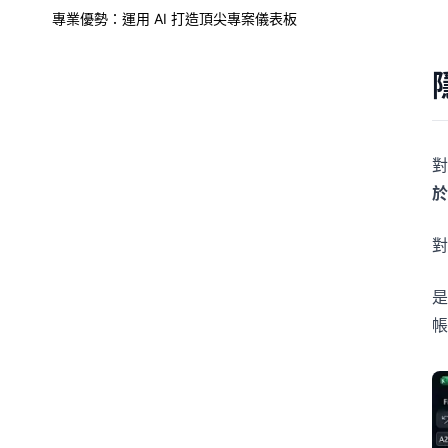
專業優勢：運用 AI 打造頂尖專案儀表板
對
於
對
是
帳