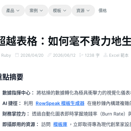
產品
案例
模板
資源
價格
超越表格：如何毫不費力地
全部
部落格
瀏覽全部可直接使用的試算表模板。
取得產品更新、案例與工作流程靈感。
Ruby
2026/04/20
2026/06/12
1238
字
Excel 範本
財務
指南
涵蓋預算、預測、報表與財務分析。
面向真實試算表工作的逐步教學。
重點摘要
營運
文件
數據指揮中心：
將枯燥的數據轉化為極具衝擊力的視覺化儀表板
用於追蹤流程、協作、規劃與執行。
查看產品文件、設定與使用說明。
AI 捷徑：
利用
RowSpeak 模板生成器
在幾秒鐘內構建複雜
銷售
提示詞庫
財務掌控力：
透過自動化圖表即時掌握燒錢率（Burn Rate
支援銷售管道、目標、預測與營收追蹤。
用於分析、報表與清理的實用提示詞。
即插即用的資源：
訪問
模板庫
，立即取得專為現代創業家設