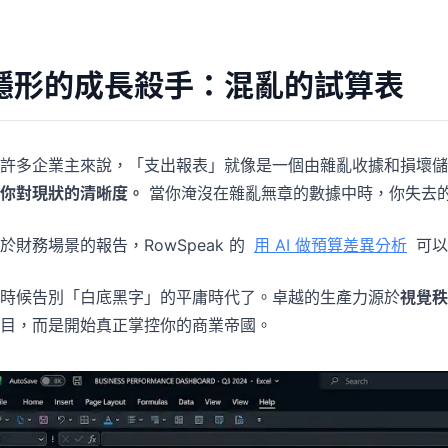
專案
社群
管理里程碑、負責人、交付與進度。
加入討論、提問並向其他使用者學習。
隱形的成長殺手：混亂的試算表
分析
快速入門
用於儀表板、KPI 檢視與經營分析。
幫助新使用者與團隊快速上手。
許多企業主來說，「支出報表」就像是一個由雜亂收據和損壞儲
你對現狀的清晰度。
當你淹沒在雜亂無章的數據中時，你失去
於財務場景的報告，RowSpeak 的
用 AI 做預算差異分析
可以
時候告別「白底黑字」的平庸時代了。卓越的生產力源於
視覺秩
目，而是開始真正掌控你的商業帝國。