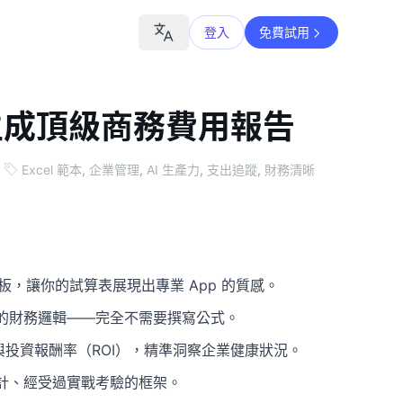
登入
免費試用
生成頂級商務費用報告
Excel 範本
,
企業管理
,
AI 生產力
,
支出追蹤
,
財務清晰
，讓你的試算表展現出專業 App 的質感。
的財務邏輯——完全不需要撰寫公式。
）與投資報酬率（ROI），精準洞察企業健康狀況。
計、經受過實戰考驗的框架。