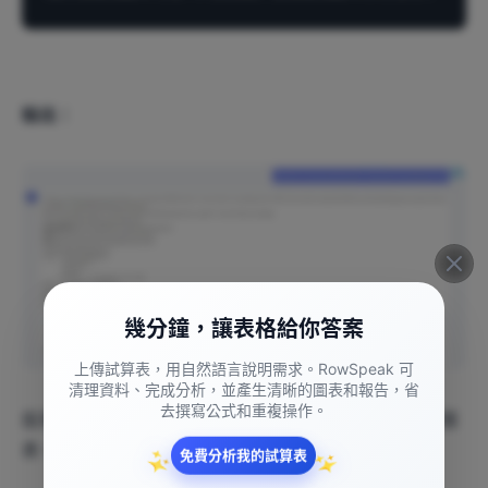
輸出：
幾分鐘，讓表格給你答案
上傳試算表，用自然語言說明需求。RowSpeak 可
清理資料、完成分析，並產生清晰的圖表和報告，省
去撰寫公式和重複操作。
投資報酬率計算、篩選、排序——幾秒鐘內即可準備好圖
表。
免費分析我的試算表
✨
✨