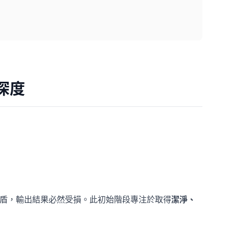
深度
矛盾，輸出結果必然受損。此初始階段專注於取得
潔淨、