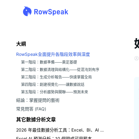
大綱
RowSpeak全面提升各階段效率與深度
第一階段：數據準備——奠定基礎
第二階段：數據清理與結構化——從混沌到有序
第三階段：生成分析報告——快速掌握全局
第四階段：創建視覺化——讓數據說話
第五階段：分析趨勢與關聯——預測未來
結論：掌握提問的藝術
常見問答 (FAQ)
其它數據分析文章
2026 年最佳數據分析工具：Excel、BI、AI 及試算表工具比較
Excel AI 預測分析：10 個現成可用範本