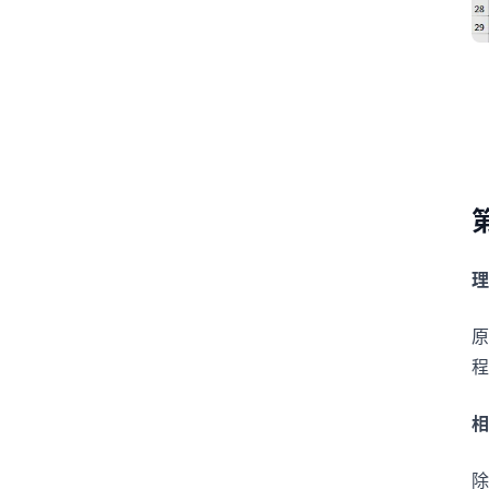
理
原
程
相
除