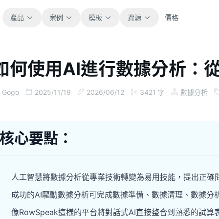
產品
案例
模板
資源
價格
如何使用AI進行數據分析：
全部
部落格
瀏覽全部可直接使用的試算表模板。
取得產品更新、案例與工作流程靈感。
Gogo
2025/11/19
2026/06/12
3421
字
數據分析
財務
指南
涵蓋預算、預測、報表與財務分析。
面向真實試算表工作的逐步教學。
核心要點：
營運
文件
用於追蹤流程、協作、規劃與執行。
查看產品文件、設定與使用說明。
人工智慧將數據分析從專業技術轉變為易用技能，提出正確
銷售
提示詞庫
成功的AI驅動數據分析可完成數據準備、數據清理、數據分
支援銷售管道、目標、預測與營收追蹤。
用於分析、報表與清理的實用提示詞。
像RowSpeak這樣的平台將對話式AI直接整合到熟悉的