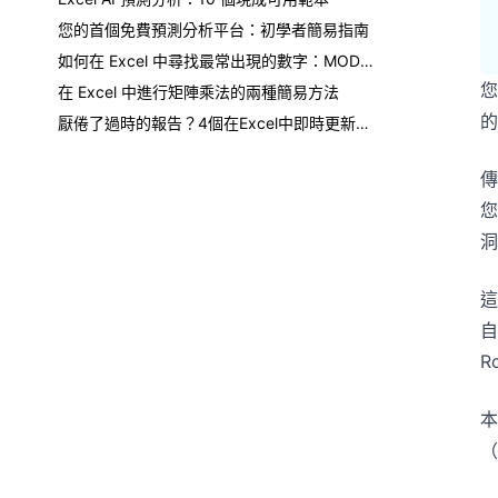
您的首個免費預測分析平台：初學者簡易指南
如何在 Excel 中尋找最常出現的數字：MODE() 函數與更智慧的 AI 方法
您
在 Excel 中進行矩陣乘法的兩種簡易方法
的
厭倦了過時的報告？4個在Excel中即時更新數據的實證方法
傳
您
洞
這
自
R
本
（