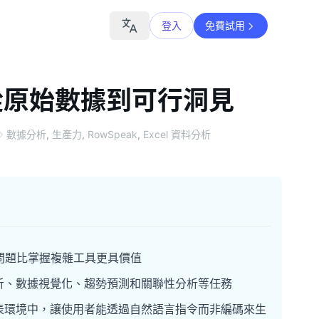
登入
免費試用
從原始數據到可行洞見
數據分析
,
生產力
,
RowSpeak
,
Excel 資料分析
問題比掌握複雜工具更具價值
析、數據視覺化、趨勢預測和關聯性分析等任務
試算表環境中，讓使用者能透過自然語言指令而非編碼來生