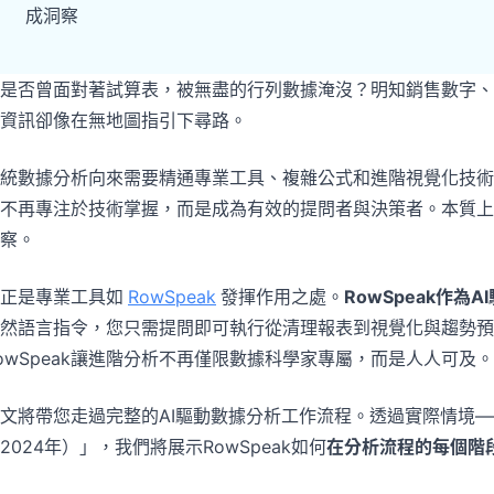
專案
社群
成洞察
管理里程碑、負責人、交付與進度。
加入討論、提問並向其他使用者學習。
是否曾面對著試算表，被無盡的行列數據淹沒？明知銷售數字、
分析
快速入門
資訊卻像在無地圖指引下尋路。
用於儀表板、KPI 檢視與經營分析。
幫助新使用者與團隊快速上手。
統數據分析向來需要精通專業工具、複雜公式和進階視覺化技術
不再專注於技術掌握，而是成為有效的提問者與決策者。本質上
察。
正是專業工具如
RowSpeak
發揮作用之處。
RowSpeak作為
然語言指令，您只需提問即可執行從清理報表到視覺化與趨勢預
owSpeak讓進階分析不再僅限數據科學家專屬，而是人人可及。
文將帶您走過完整的AI驅動數據分析工作流程。透過實際情境
2024年）」，我們將展示RowSpeak如何
在分析流程的每個階