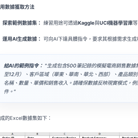
用數據獲取方法
探索範例數據集：
練習用途可透過
Kaggle
與
UCI機器學習庫
等
運用AI生成數據：
可向AI下達具體指令，要求其根據需求生成
給AI的範例指令：
"生成包含500筆記錄的模擬電商銷售數據
至12月）、客戶區域（華東、華南、華北、西部）、產品類
名稱、數量、單價和銷售收入。請確保數據反映現實模式，例
件。"
成的Excel數據集如下：