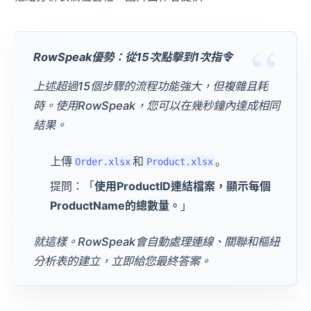
RowSpeak優勢：從15次點擊到1次指令
上述超過15個步驟的流程功能強大，但複雜且耗
時。使用RowSpeak，您可以在幾秒鐘內達成相同
結果。
上傳
和
。
Order.xlsx
Product.xlsx
提問：「
使用ProductID連結檔案，顯示每個
ProductName的總數量。
」
就這樣。RowSpeak會自動處理連線、關聯和樞紐
分析表的建立，立即給您最終答案。