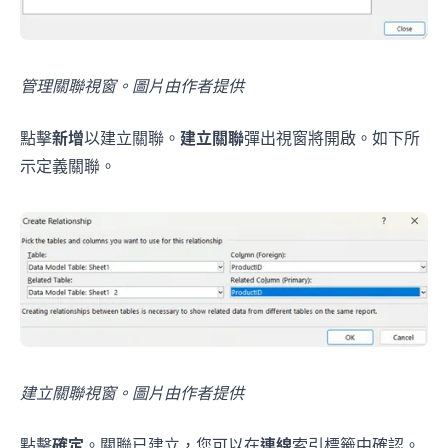
管理關聯視窗。圖片由作者提供
點擊
新增
以建立關聯。
建立關聯
彈出視窗將開啟。如下所
示定義關聯。
幾分鐘，讓表格給你答案
上傳試算表，用自然語言說明需求。RowSpeak 可
清理資料、完成分析，並產生清晰的圖表和報告，省
去撰寫公式和重複操作。
建立關聯視窗。圖片由作者提供
免費分析我的試算表
✨
✨
點擊
確定
。關聯已建立，您可以在
連線
索引標籤中確認。