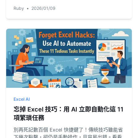
RowSpeak 如何讓您僅用日常語言提問，即可完成
Ruby
•
2026/01/09
複雜的文字分割。
Excel AI
忘掉 Excel 技巧：用 AI 立即自動化這 11
項繁瑣任務
別再死記數百個 Excel 快捷鍵了！傳統技巧雖能省
下幾次點擊，卻仍是手動操作，且容易出錯。看看