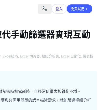
登入
免費試用
如何取代手動篩選器實現互動
Excel技巧
,
Excel 切片器
,
樞紐分析表
,
Excel 自動化
,
儀表板
於複雜篩選時相當耗時，且經常使儀表板雜亂不堪。
動過程，讓您只需用簡單的語言描述需求，就能篩選樞紐分析