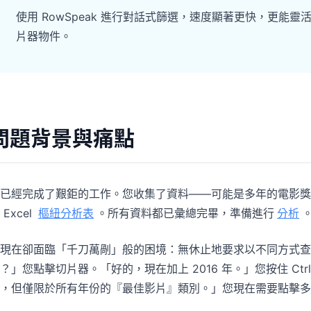
專案
社群
使用 RowSpeak 進行對話式篩選，速度顯著更快，更
管理里程碑、負責人、交付與進度。
加入討論、提問並向其他使用者學習。
片器物件。
分析
快速入門
用於儀表板、KPI 檢視與經營分析。
幫助新使用者與團隊快速上手。
問題背景與痛點
已經完成了艱鉅的工作。您收集了資料——可能是多年的電影獎
 Excel
樞紐分析表
。所有資料都已彙總完畢，準備進行
分析
現在卻面臨「千刀萬剮」般的困境：無休止地要求以不同方式查看
？」您點擊切片器。「好的，現在加上 2016 年。」您按住 C
，但僅限於所有年份的『最佳影片』類別。」您現在需要點擊多