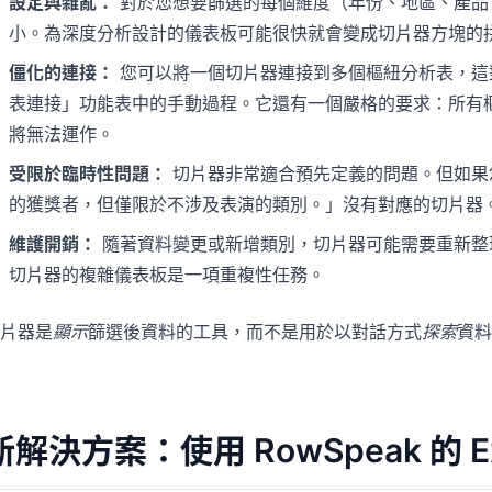
設定與雜亂：
對於您想要篩選的每個維度（年份、地區、產品
小。為深度分析設計的儀表板可能很快就會變成切片器方塊的
僵化的連接：
您可以將一個切片器連接到多個樞紐分析表，這
表連接」功能表中的手動過程。它還有一個嚴格的要求：所有
將無法運作。
受限於臨時性問題：
切片器非常適合預先定義的問題。但如果您
的獲獎者，但僅限於不涉及表演的類別。」沒有對應的切片器
維護開銷：
隨著資料變更或新增類別，切片器可能需要重新整
切片器的複雜儀表板是一項重複性任務。
片器是
顯示
篩選後資料的工具，而不是用於以對話方式
探索
資料
新解決方案：使用 RowSpeak 的 Exc