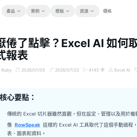
產品
案例
模板
資源
價格
厭倦了點擊？Excel AI 
全部
部落格
式報表
瀏覽全部可直接使用的試算表模板。
取得產品更新、案例與工作流程靈感。
財務
指南
Ruby
2026/01/05
2026/07/23
4145
字
Excel AI
涵蓋預算、預測、報表與財務分析。
面向真實試算表工作的逐步教學。
營運
文件
核心要點：
用於追蹤流程、協作、規劃與執行。
查看產品文件、設定與使用說明。
傳統的 Excel 切片器雖然直觀，但在設定、管理以及用
銷售
提示詞庫
像
RowSpeak
這樣的 Excel AI 工具取代了這個手
支援銷售管道、目標、預測與營收追蹤。
用於分析、報表與清理的實用提示詞。
表、圖表和資料。