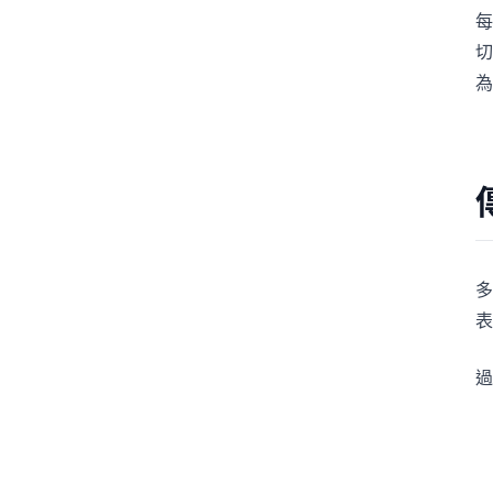
每
切
為
多
表
過