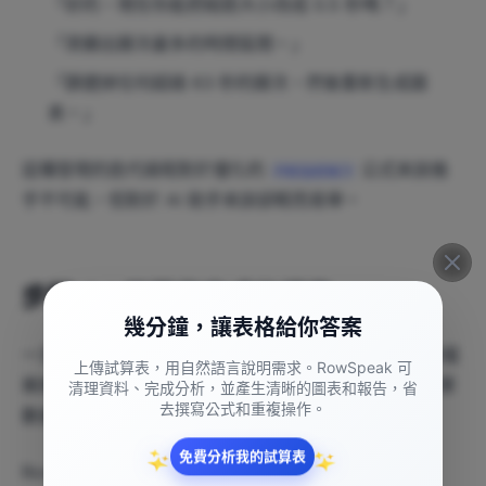
「好的，現在你能把組距大小改成 0.5 秒嗎？」
「突顯出圈次最多的時間區間。」
「篩選掉任何超過 63 秒的圈次，然後重新生成圖
表。」
這種發現的迭代過程對於僵化的
公式來說幾
FREQUENCY
乎不可能，但對於 AI 助手來說卻輕而易舉。
步驟 4：下載您完成的檔案
幾分鐘，讓表格給你答案
一旦您滿意，就可以下載包含分析的新 Excel 檔案。該檔
上傳試算表，用自然語言說明需求。RowSpeak 可
案將包含格式整潔的頻率表、生成的直方圖以及所有計算
清理資料、完成分析，並產生清晰的圖表和報告，省
去撰寫公式和重複操作。
數據，隨時可以納入您的報告或簡報中。
免費分析我的試算表
✨
✨
RowSpeak## 對話範例：用戶 vs. RowSpeak