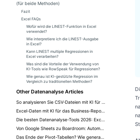
(für beide Methoden)
Fazit
Excel FAQs
Wofür wird die LINEST-Funktion in Excel
verwendet?
Wie interpretiere ich die LINEST-Ausgabe
in Excel?
Kann LINEST multiple Regressionen in
Excel verarbeiten?
Was sind die Vorteile der Verwendung von
KI-Tools wie RowSpeak für Regressionen?
Wie genau ist KI-gestützte Regression im
Vergleich zu traditionellen Methoden?
Di
Other Datenanalyse Articles
Tr
So analysieren Sie CSV-Dateien mit KI für Monatsberichte
n
Excel-Daten mit KI für das Business-Reporting analysieren
na
Die besten Datenanalyse-Tools 2026: Excel, BI, KI und Spreadsheet-Tools im Vergleich
St
Von Google Sheets zu Boardroom: Automatisierung plattformübergreifender Datenanalyse mit KI
Das Ende der Pivot-Tabellen? Wie generative KI die Geschäftsberichterstattung neu gestaltet