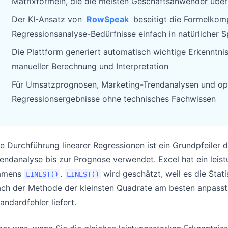
Matrixformeln, die die meisten Geschäftsanwender über
Pipelines, quotas, forecasting, and
Useful prompts for analysis, reporting,
Der KI-Ansatz von
RowSpeak
beseitigt die Formelkomp
revenue tracking.
and cleanup.
Regressionsanalyse-Bedürfnisse einfach in natürlicher 
Project
Community
Die Plattform generiert automatisch wichtige Erkenntni
Manage milestones, owners, delivery,
Join discussions, ask questions, and
manueller Berechnung und Interpretation
and status.
learn from users.
Für Umsatzprognosen, Marketing-Trendanalysen und ope
Analytics
Quick Start
Regressionsergebnisse ohne technisches Fachwissen
Dashboards, KPI reviews, and recurring
Fast onboarding for new users and
business insights.
teams.
e Durchführung linearer Regressionen ist ein Grundpfeiler 
endanalyse bis zur Prognose verwendet. Excel hat ein lei
amens
.
wird geschätzt, weil es die Stati
LINEST()
LINEST()
ch der Methode der kleinsten Quadrate am besten anpasst u
andardfehler liefert.