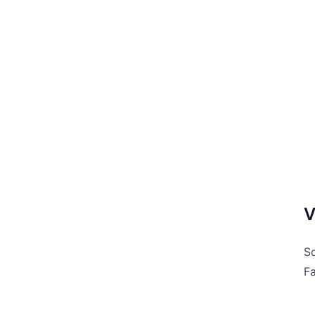
V
Sc
Fa