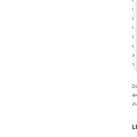
Di
we
zu
L