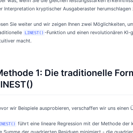
er was, wenn Sie die gleichen leistungsstarken Erkenntnis
r Interpretation kryptischer Ausgaberaster herumschlagen
sen Sie weiter und wir zeigen Ihnen zwei Möglichkeiten, um
aditionelle
-Funktion und einen revolutionären KI-
LINEST()
tuitiver macht.
ethode 1: Die traditionelle For
INEST()
vor wir Beispiele ausprobieren, verschaffen wir uns einen
führt eine lineare Regression mit der Methode der k
INEST()
e Summe der quadrierten Residuen minimiert - die quadrie