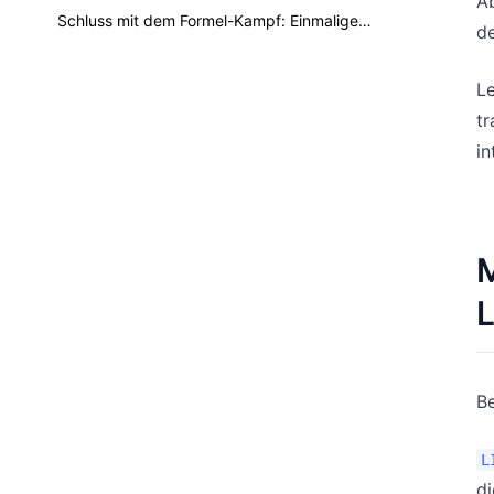
Ab
Schluss mit dem Formel-Kampf: Einmalige Daten in Excel mit KI finden
de
Le
tr
in
M
L
Be
L
di