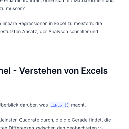
se erhalten könnten, ohne sich mit Matrixformeln und
 zu müssen?
 lineare Regressionen in Excel zu meistern: die
gestützten Ansatz, der Analysen schneller und
mel - Verstehen von Excels
 Überblick darüber, was
macht.
LINEST()
leinsten Quadrate durch, die die Gerade findet, die
rten Differenzen zwischen den beobachteten y-